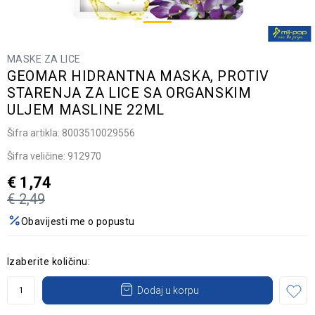
MASKE ZA LICE
GEOMAR HIDRANTNA MASKA, PROTIV
STARENJA ZA LICE SA ORGANSKIM
ULJEM MASLINE 22ML
Šifra artikla:
8003510029556
Šifra veličine:
912970
€
1,74
€
2,49
Obavijesti me o popustu
Izaberite količinu:
Dodaj u korpu