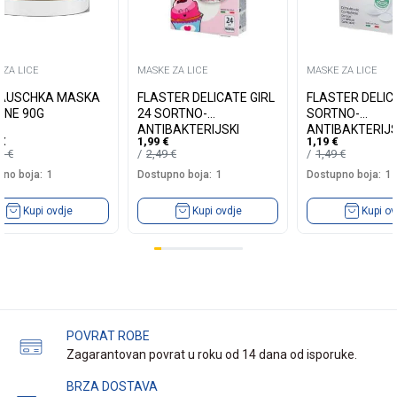
 ZA LICE
MASKE ZA LICE
MASKE ZA LICE
HAUSCHKA MASKA
FLASTER DELICATE GIRL
FLASTER DELIC
INE 90G
24 SORTNO-
SORTNO-
ANTIBAKTERIJSKI
ANTIBAKTERIJS
€
1,99
€
1,19
€
85
€
2,49
€
1,49
€
no boja:
1
Dostupno boja:
1
Dostupno boja:
1
Kupi ovdje
Kupi ovdje
Kupi ov
POVRAT ROBE
Zagarantovan povrat u roku od 14 dana od isporuke.
BRZA DOSTAVA