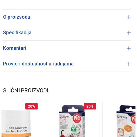
O proizvodu
Specifikacija
Komentari
Provjeri dostupnost u radnjama
SLIČNI PROIZVODI
20
%
20
%