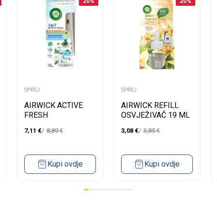
20
%
20
%
SPREJ
SPREJ
AIRWICK ACTIVE
AIRWICK REFILL
FRESH
OSVJEŽIVAČ 19 ML
SISTEM+REFILL
WHITE VANILLA
7,11
€
8,89
€
3,08
€
3,85
€
228ML FRESH
BEAN
COTTON
Kupi ovdje
Kupi ovdje