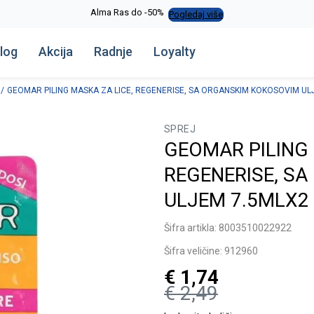
Alma Ras do -50%
Pogledaj više
log
Akcija
Radnje
Loyalty
GEOMAR PILING MASKA ZA LICE, REGENERISE, SA ORGANSKIM KOKOSOVIM UL
SPREJ
GEOMAR PILING 
REGENERISE, S
ULJEM 7.5MLX2
Šifra artikla:
8003510022922
Šifra veličine:
912960
€
1,74
€
2,49