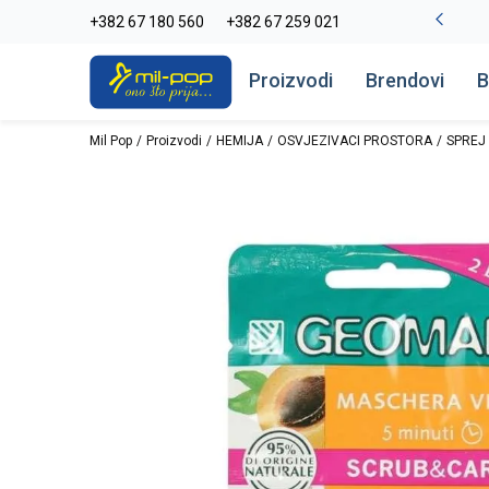
La Plage peškiri do -30%
+382 67 180 560
+382 67 259 021
Pogledaj više
Proizvodi
Brendovi
B
Mil Pop
Proizvodi
HEMIJA
OSVJEZIVACI PROSTORA
SPREJ