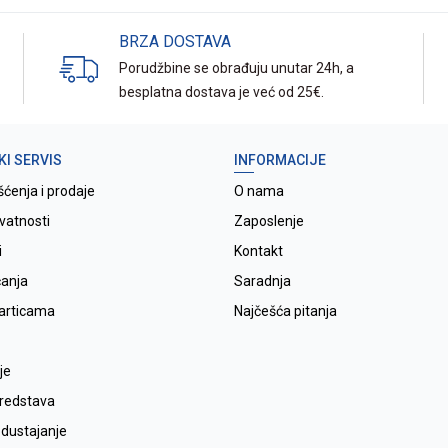
BRZA DOSTAVA
Porudžbine se obrađuju unutar 24h, a
besplatna dostava je već od 25€.
KI SERVIS
INFORMACIJE
šćenja i prodaje
O nama
ivatnosti
Zaposlenje
i
Kontakt
ćanja
Saradnja
karticama
Najčešća pitanja
je
sredstava
odustajanje