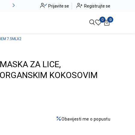
Novo u ponudi - Jadea
Prijavite se
Registrujte se
Pogledaj više
0
0
JEM 7.5MLX2
MASKA ZA LICE,
A ORGANSKIM KOKOSOVIM
Obavijesti me o popustu