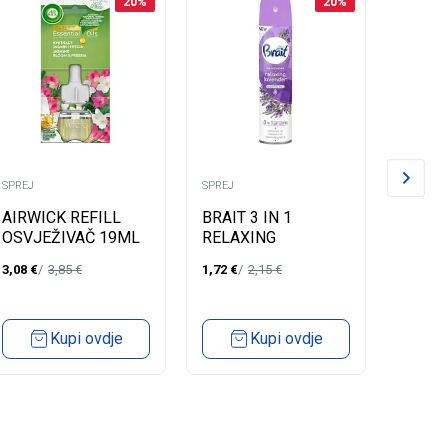
20
%
20
%
SPREJ
SPREJ
SPREJ
AIRWICK REFILL
BRAIT 3 IN 1
AIRWI
OSVJEŽIVAČ 19ML
RELAXING
FRES
FRESIA & JASMIN
LAVENDER 300ML-
REFIL
3,08
€
3,85
€
1,72
€
2,15
€
3,27
€
OSVJEŽIVAČ U
250ML
SPREJU
ORCH
Kupi ovdje
Kupi ovdje