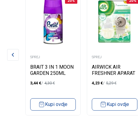
20
%
20
%
20
%
SPREJ
SPREJ
BRAIT 3 IN 1 MOON
AIRWICK AIR
LL
GARDEN 250ML
FRESHNER APARAT
250ML
UNIVERZALNO
+ REFILL 19ML
3,44
€
4,30
€
4,23
€
5,29
€
ASIS
PUNJENJE
IVORY FRESIA
BLOOM-WHITE
FLOWERS
dje
Kupi ovdje
Kupi ovdje