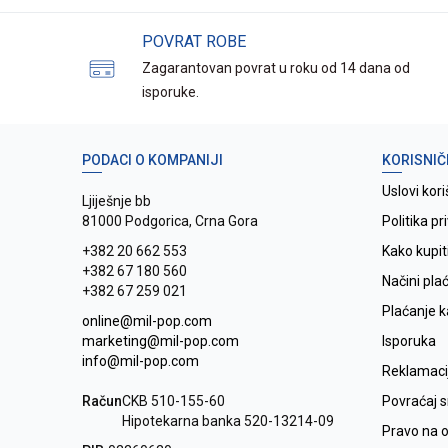
POVRAT ROBE
Zagarantovan povrat u roku od 14 dana od
isporuke.
PODACI O KOMPANIJI
KORISNIČ
Uslovi kori
Ljiješnje bb
81000 Podgorica, Crna Gora
Politika pr
+382 20 662 553
Kako kupit
+382 67 180 560
Načini pla
+382 67 259 021
Plaćanje 
online@mil-pop.com
marketing@mil-pop.com
Isporuka
info@mil-pop.com
Reklamaci
Račun
CKB 510-155-60
Povraćaj 
Hipotekarna banka 520-13214-09
Pravo na 