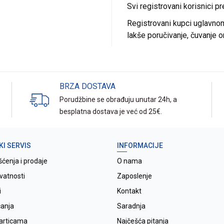
Svi registrovani korisnici p
Registrovani kupci uglavnom 
lakše poručivanje, čuvanje o
BRZA DOSTAVA
Porudžbine se obrađuju unutar 24h, a
besplatna dostava je već od 25€.
KI SERVIS
INFORMACIJE
šćenja i prodaje
O nama
ivatnosti
Zaposlenje
i
Kontakt
ćanja
Saradnja
karticama
Najčešća pitanja