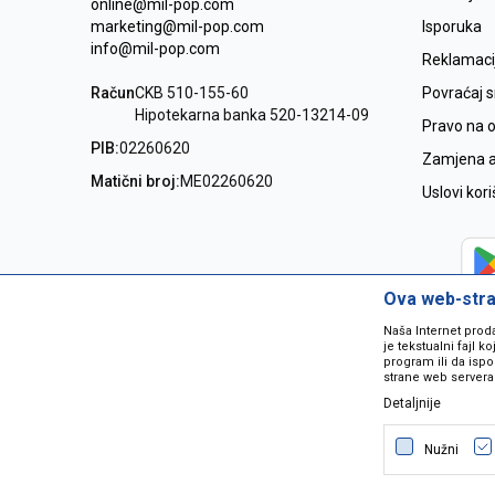
online@mil-pop.com
marketing@mil-pop.com
Isporuka
info@mil-pop.com
Reklamaci
Račun
CKB 510-155-60
Povraćaj 
Hipotekarna banka 520-13214-09
Pravo na 
PIB:
02260620
Zamjena ar
Matični broj:
ME02260620
Uslovi kor
Ova web-stran
Naša Internet prod
je tekstualni fajl 
program ili da ispo
strane web servera
Detaljnije
Nastojimo da budemo što precizniji
grešaka. Svi artikli na sajtu su dio 
Nužni