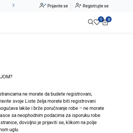
-20% na kompletan asortiman
Prijavite se
Registrujte se
Pogledaj više
0
0
IJOM?
stranicama ne morate da budete registrovani,
avite svoje Liste želja morate biti registrovani.
ogućava lakše i brže poručivanje robe – ne morate
brasce sa neophodnim podacima za isporuku robe.
ranice, dovoljno je prijaviti se, klikom na polje
snom uglu.