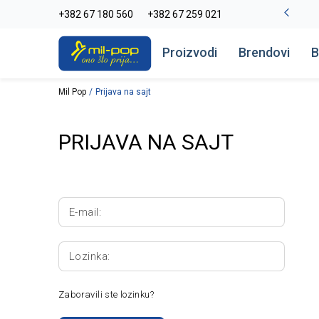
La Plage peškiri do -30%
+382 67 180 560
+382 67 259 021
Pogledaj više
Proizvodi
Brendovi
B
Mil Pop
Prijava na sajt
PRIJAVA NA SAJT
E-mail:
Lozinka:
Zaboravili ste lozinku?