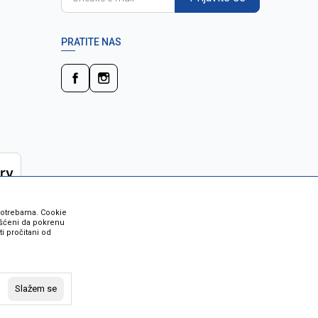
PRATITE NAS
 potrebama. Cookie
rišćeni da pokrenu
i pročitani od
 su sve informacije kompletne i bez
vost robe možete provjeriti besplatnim
Slažem se