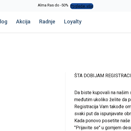
Alma Ras do -50%
Pogledaj više
log
Akcija
Radnje
Loyalty
ŠTA DOBIJAM REGISTRAC
Da biste kupovali na našim 
međutim ukoliko želite da pr
Registracija Vam takođe om
svaki put da ispunjavate o
Kada ponovo posetite naše st
"Prijavite se" u gornjem de