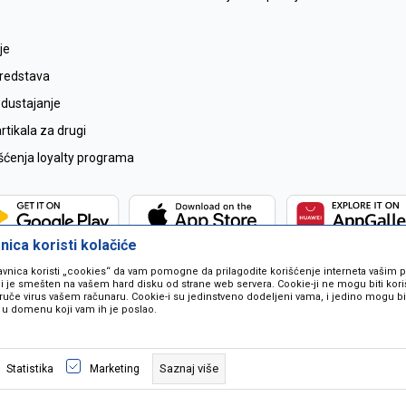
je
sredstava
odustajanje
tikala za drugi
išćenja loyalty programa
ica koristi kolačiće
avnica koristi „cookies“ da vam pomogne da prilagodite korišćenje interneta vašim
koji je smešten na vašem hard disku od strane web servera. Cookie-ji ne mogu biti ko
ruče virus vašem računaru. Cookie-i su jedinstveno dodeljeni vama, i jedino mogu bit
 u domenu koji vam ih je poslao.
 u opisu proizvoda, prikazu slika i samih cijena ali ne možemo garantovati da
naše ponude i ne podrazumjeva se da su dostupni u svakom trenutku. Raspoloži
Saznaj više
Statistika
Marketing
pozivom na broj 067259021.
©2026
www.mil-pop.com
, Izrada
NB SOFT
. Sva prava zadržana.