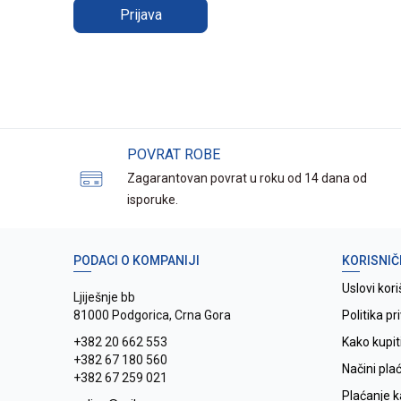
Prijava
POVRAT ROBE
Zagarantovan povrat u roku od 14 dana od
isporuke.
PODACI O KOMPANIJI
KORISNIČ
Uslovi kori
Ljiješnje bb
81000 Podgorica, Crna Gora
Politika pr
+382 20 662 553
Kako kupit
+382 67 180 560
Načini pla
+382 67 259 021
Plaćanje 