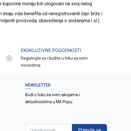
re kupovine moraju biti ulogovani na svoj nalog.
imaju više benefita od neregistrovanih (npr. brže i
miljenih proizvoda, obaveštenja o sniženjima i sl.)
EKSKLUZIVNE POGODNOSTI
Registrujte se i budite u toku sa svim
novostima.
NEWSLETTER
Budi u toku sa svim akcijama i
aktuelnostima u Mil-Popu.
Prijavite se