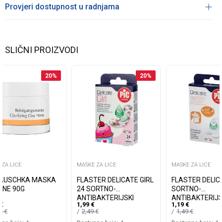
Provjeri dostupnost u radnjama
SLIČNI PROIZVODI
20
%
20
%
 ZA LICE
MASKE ZA LICE
MASKE ZA LICE
HAUSCHKA MASKA
FLASTER DELICATE GIRL
FLASTER DELIC
INE 90G
24 SORTNO-
SORTNO-
ANTIBAKTERIJSKI
ANTIBAKTERIJS
€
1,99
€
1,19
€
85
€
2,49
€
1,49
€