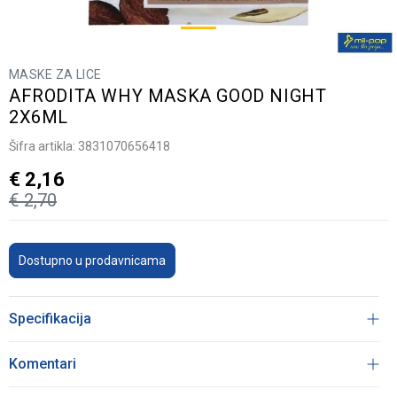
MASKE ZA LICE
AFRODITA WHY MASKA GOOD NIGHT
2X6ML
Šifra artikla:
3831070656418
€
2,16
€
2,70
Dostupno u prodavnicama
Specifikacija
Komentari