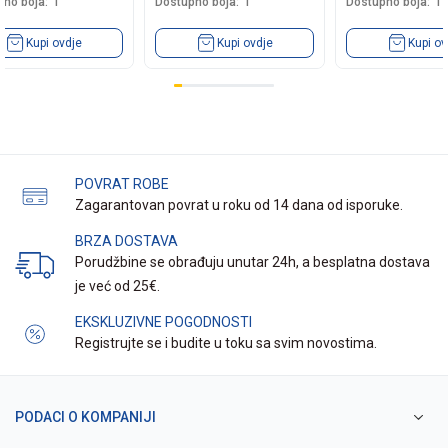
no boja:
1
Dostupno boja:
1
Dostupno boja:
1
Kupi ovdje
Kupi ovdje
Kupi ov
POVRAT ROBE
Zagarantovan povrat u roku od 14 dana od isporuke.
BRZA DOSTAVA
Porudžbine se obrađuju unutar 24h, a besplatna dostava
je već od 25€.
EKSKLUZIVNE POGODNOSTI
Registrujte se i budite u toku sa svim novostima.
PODACI O KOMPANIJI