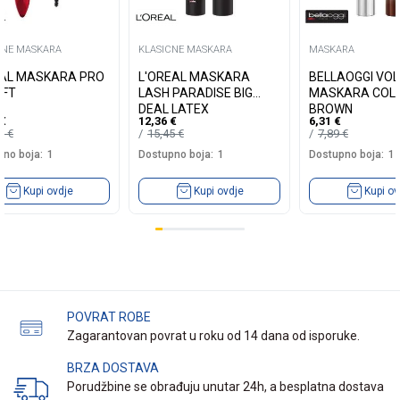
CNE MASKARA
KLASICNE MASKARA
MASKARA
AL MASKARA PRO
L'OREAL MASKARA
BELLAOGGI VO
IFT
LASH PARADISE BIG
MASKARA COL
DEAL LATEX
BROWN
€
12,36
€
6,31
€
40
€
15,45
€
7,89
€
no boja:
1
Dostupno boja:
1
Dostupno boja:
1
Kupi ovdje
Kupi ovdje
Kupi ov
POVRAT ROBE
Zagarantovan povrat u roku od 14 dana od isporuke.
BRZA DOSTAVA
Porudžbine se obrađuju unutar 24h, a besplatna dostava