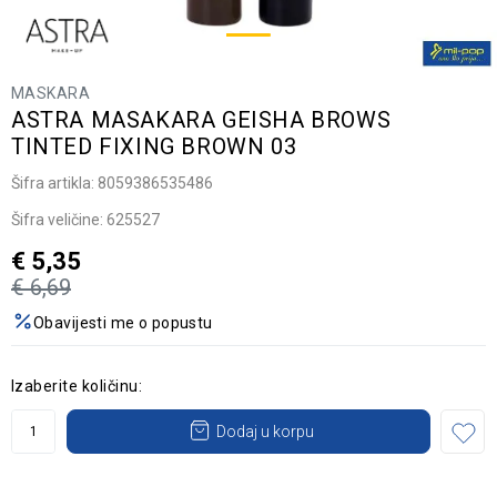
MASKARA
ASTRA MASAKARA GEISHA BROWS
TINTED FIXING BROWN 03
Šifra artikla:
8059386535486
Šifra veličine:
625527
€
5,35
€
6,69
Obavijesti me o popustu
Izaberite količinu:
Dodaj u korpu