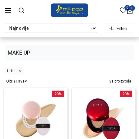
0
0
Filteri
MAKE UP
tirtir
Obriši sve
31
proizvoda
20
%
20
%