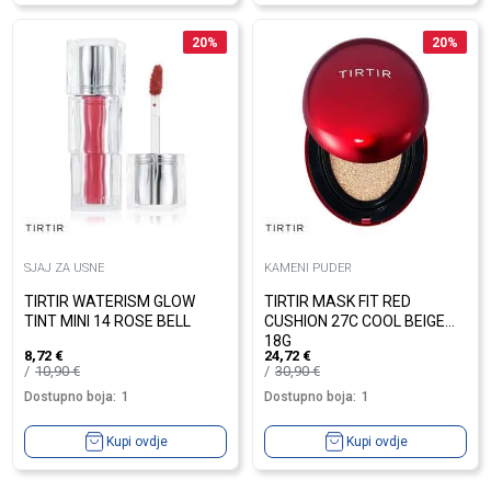
20
%
20
%
SJAJ ZA USNE
KAMENI PUDER
TIRTIR WATERISM GLOW
TIRTIR MASK FIT RED
TINT MINI 14 ROSE BELL
CUSHION 27C COOL BEIGE
18G
8,72
€
24,72
€
10,90
€
30,90
€
Dostupno boja:
1
Dostupno boja:
1
Kupi ovdje
Kupi ovdje