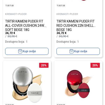
KREMASTI PUDER
KREMASTI PUDER
TIRTIR KAMENI PUDER FIT
TIRTIR KAMENI PUDER FIT
ALL-COVER CUSHION 24W
RED CUSHION 22N SHELL
SOFT BEIGE 18G
BEIGE 18G
24,72
€
24,72
€
30,90
€
30,90
€
Dostupno boja:
1
Dostupno boja:
1
Kupi ovdje
Kupi ovdje
20
%
20
%