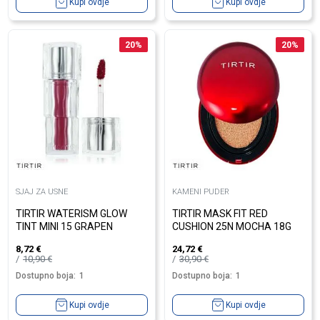
Kupi ovdje
Kupi ovdje
20
%
20
%
SJAJ ZA USNE
KAMENI PUDER
TIRTIR WATERISM GLOW
TIRTIR MASK FIT RED
TINT MINI 15 GRAPEN
CUSHION 25N MOCHA 18G
8,72
€
24,72
€
10,90
€
30,90
€
Dostupno boja:
1
Dostupno boja:
1
Kupi ovdje
Kupi ovdje