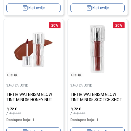
Kupi ovdje
Kupi ovdje
20
%
20
%
SJAJ ZA USNE
SJAJ ZA USNE
TIRTIR WATERISM GLOW
TIRTIR WATERISM GLOW
TINT MINI 06 HONEY NUT
TINT MINI 05 SCOTCH SHOT
8,72
€
8,72
€
10,90
€
10,90
€
Dostupno boja:
1
Dostupno boja:
1