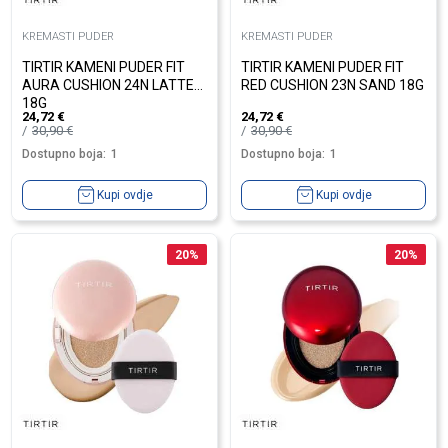
KREMASTI PUDER
KREMASTI PUDER
TIRTIR KAMENI PUDER FIT
TIRTIR KAMENI PUDER FIT
AURA CUSHION 24N LATTE
RED CUSHION 23N SAND 18G
18G
24,72
€
24,72
€
30,90
€
30,90
€
Dostupno boja:
1
Dostupno boja:
1
Kupi ovdje
Kupi ovdje
20
%
20
%