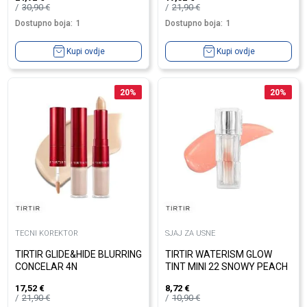
30,90
€
21,90
€
Dostupno boja:
1
Dostupno boja:
1
Kupi ovdje
Kupi ovdje
20
%
20
%
TECNI KOREKTOR
SJAJ ZA USNE
TIRTIR GLIDE&HIDE BLURRING
TIRTIR WATERISM GLOW
CONCELAR 4N
TINT MINI 22 SNOWY PEACH
17,52
€
8,72
€
21,90
€
10,90
€