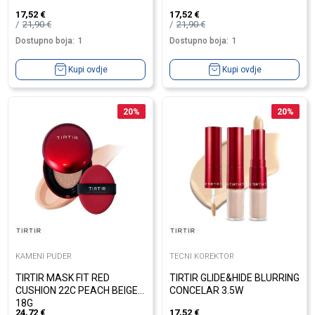
17,52
€
17,52
€
21,90
€
21,90
€
Dostupno boja:
1
Dostupno boja:
1
Kupi ovdje
Kupi ovdje
20
%
20
%
KAMENI PUDER
TECNI KOREKTOR
TIRTIR MASK FIT RED
TIRTIR GLIDE&HIDE BLURRING
CUSHION 22C PEACH BEIGE
CONCELAR 3.5W
18G
24,72
€
17,52
€