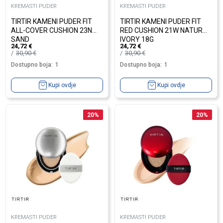
KREMASTI PUDER
KREMASTI PUDER
TIRTIR KAMENI PUDER FIT
TIRTIR KAMENI PUDER FIT
ALL-COVER CUSHION 23N
RED CUSHION 21W NATURAL
SAND
IVORY 18G
24,72
€
24,72
€
30,90
€
30,90
€
Dostupno boja:
1
Dostupno boja:
1
Kupi ovdje
Kupi ovdje
20
%
20
%
KREMASTI PUDER
KREMASTI PUDER