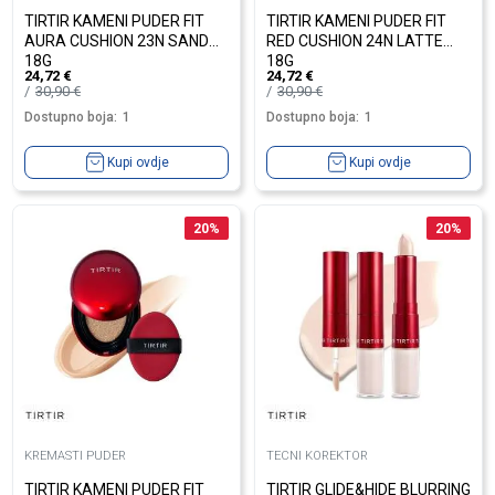
TIRTIR KAMENI PUDER FIT
TIRTIR KAMENI PUDER FIT
AURA CUSHION 23N SAND
RED CUSHION 24N LATTE
18G
18G
24,72
€
24,72
€
30,90
€
30,90
€
Dostupno boja:
1
Dostupno boja:
1
Kupi ovdje
Kupi ovdje
20
%
20
%
KREMASTI PUDER
TECNI KOREKTOR
TIRTIR KAMENI PUDER FIT
TIRTIR GLIDE&HIDE BLURRING