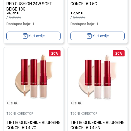
RED CUSHION 24W SOFT
CONCELAR 5C
BEIGE 18G
24,72
€
17,52
€
30,90
€
21,90
€
Dostupno boja:
1
Dostupno boja:
1
Kupi ovdje
Kupi ovdje
20
%
20
%
TECNI KOREKTOR
TECNI KOREKTOR
TIRTIR GLIDE&HIDE BLURRING
TIRTIR GLIDE&HIDE BLURRING
CONCELAR 4.7C
CONCELAR 4.5N