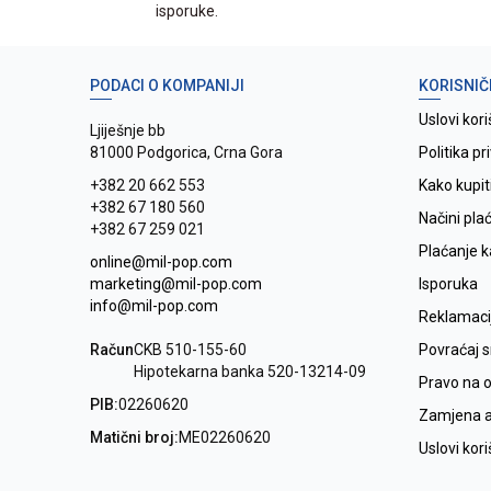
isporuke.
PODACI O KOMPANIJI
KORISNIČ
Uslovi kori
Ljiješnje bb
81000 Podgorica, Crna Gora
Politika pr
+382 20 662 553
Kako kupit
+382 67 180 560
Načini pla
+382 67 259 021
Plaćanje 
online@mil-pop.com
marketing@mil-pop.com
Isporuka
info@mil-pop.com
Reklamaci
Račun
CKB 510-155-60
Povraćaj 
Hipotekarna banka 520-13214-09
Pravo na 
PIB:
02260620
Zamjena ar
Matični broj:
ME02260620
Uslovi kor