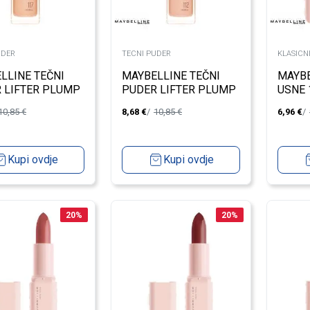
UDER
TECNI PUDER
KLASICN
LLINE TEČNI
MAYBELLINE TEČNI
MAYBE
 LIFTER PLUMP
PUDER LIFTER PLUMP
USNE 
W FDT 117
& GLOW FDT 112
10,85
€
8,68
€
10,85
€
6,96
€
Kupi ovdje
Kupi ovdje
20
%
20
%