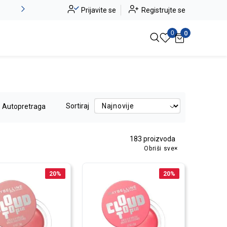
Provjerite naše specijalne ponude i artikle na sniženju!
Prijavite se
Registrujte se
Pogle
0
0
Sortiraj
Autopretraga
183
proizvoda
Obriši sve
20
%
20
%