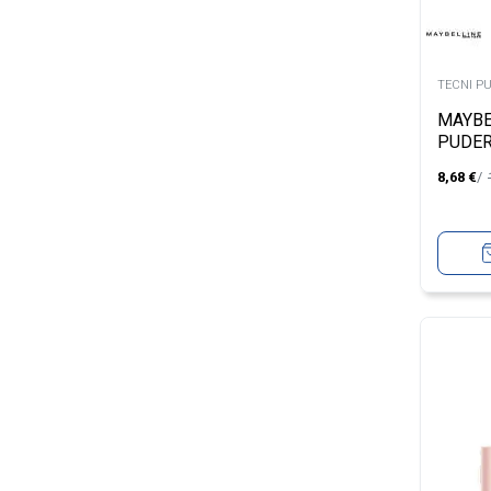
TECNI P
MAYBE
PUDER
& GLO
8,68
€