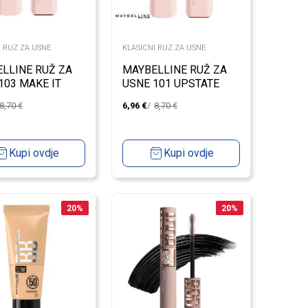
I RUZ ZA USNE
KLASICNI RUZ ZA USNE
LLINE RUŽ ZA
MAYBELLINE RUŽ ZA
103 MAKE IT
USNE 101 UPSTATE
8,70
€
6,96
€
8,70
€
Kupi ovdje
Kupi ovdje
20
%
20
%