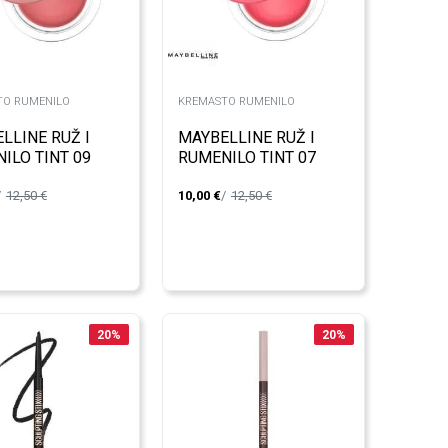
TO RUMENILO
KREMASTO RUMENILO
LLINE RUŽ I
MAYBELLINE RUŽ I
ILO TINT 09
RUMENILO TINT 07
MY DAWN
MOONLIT ROSE
12,50
€
10,00
€
12,50
€
20
%
20
%