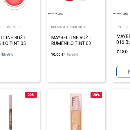
O RUMENILO
KREMASTO RUMENILO
EYE LINE
MAYBE
LLINE RUŽ I
MAYBELLINE RUŽ I
016 B
ILO TINT 05
RUMENILO TINT 03
 ILLUSION
DIVINE CRIMSON
7,40
€
12,50
€
10,00
€
12,50
€
20
%
20
%