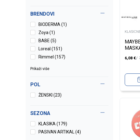
BRENDOVI
BIODERMA (1)
KLASICN
Zoya (1)
BABE (5)
MAYBE
MASK
Loreal (151)
EXPR
Rimmel (157)
6,08
€
Prikaži više
POL
ŽENSKI (23)
SEZONA
KLASIKA (179)
PASIVAN ARTIKAL (4)