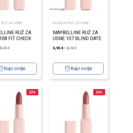
I RUZ ZA USNE
KLASICNI RUZ ZA USNE
LLINE RUŽ ZA
MAYBELLINE RUŽ ZA
108 FIT CHECK
USNE 107 BLIND DATE
8,70
€
6,96
€
8,70
€
Kupi ovdje
Kupi ovdje
20
%
20
%