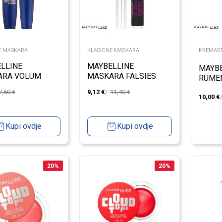
E MASKARA
KLASICNE MASKARA
KREMAS
LLINE
MAYBELLINE
MAYBE
ARA VOLUM
MASKARA FALSIES
RUMEN
ESS
LASH LIFT EXTRA
DREA
7,60
€
9,12
€
11,40
€
BLACK
10,00
€
Kupi ovdje
Kupi ovdje
20
%
20
%