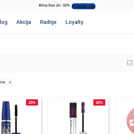
Novo u ponudi - Jadea
Pogledaj više
log
Akcija
Radnje
Loyalty
×
ine
20
%
20
%