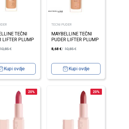
UDER
TECNI PUDER
LLINE TEČNI
MAYBELLINE TEČNI
 LIFTER PLUMP
PUDER LIFTER PLUMP
W FDT 123
& GLOW FDT 119
10,85
€
8,68
€
10,85
€
Kupi ovdje
Kupi ovdje
20
%
20
%