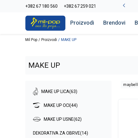
Alma Ras do -50%
+382 67 180 560
+382 67 259 021
Pogledaj više
Proizvodi
Brendovi
B
Mil Pop
Proizvodi
MAKE UP
MAKE UP
maybell
MAKE UP LICA
(63)
MAKE UP OCI
(44)
MAKE UP USNE
(62)
DEKORATIVA ZA OBRVE
(14)