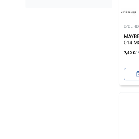
EYE LINE
MAYBE
014 M
7,40
€