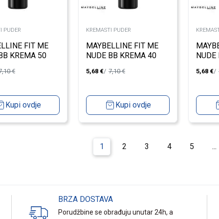
I PUDER
KREMASTI PUDER
KREMAST
LLINE FIT ME
MAYBELLINE FIT ME
MAYBE
BB KREMA 50
NUDE BB KREMA 40
NUDE 
7,10
€
5,68
€
7,10
€
5,68
€
Kupi ovdje
Kupi ovdje
1
2
3
4
5
...
BRZA DOSTAVA
Porudžbine se obrađuju unutar 24h, a