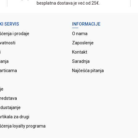
besplatna dostava je već od 25€.
KI SERVIS
INFORMACIJE
šćenja i prodaje
O nama
ivatnosti
Zaposlenje
i
Kontakt
ćanja
Saradnja
karticama
Najčešća pitanja
je
sredstava
odustajanje
tikala za drugi
išćenja loyalty programa