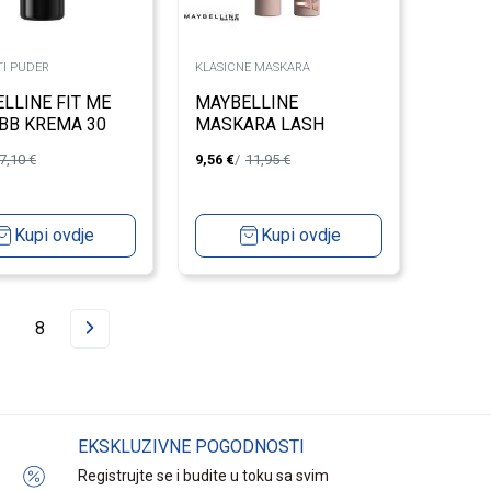
I PUDER
KLASICNE MASKARA
LLINE FIT ME
MAYBELLINE
BB KREMA 30
MASKARA LASH
SENSATION BODY
7,10
€
9,56
€
11,95
€
Kupi ovdje
Kupi ovdje
8
EKSKLUZIVNE POGODNOSTI
Registrujte se i budite u toku sa svim