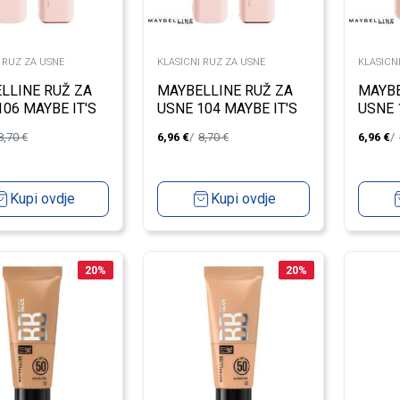
 RUZ ZA USNE
KLASICNI RUZ ZA USNE
KLASICN
LLINE RUŽ ZA
MAYBELLINE RUŽ ZA
MAYBE
106 MAYBE IT'S
USNE 104 MAYBE IT'S
USNE 
INTENSE
WORK
8,70
€
6,96
€
8,70
€
6,96
€
Kupi ovdje
Kupi ovdje
20
%
20
%