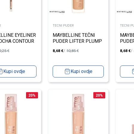
R
TECNI PUDER
TECNI P
LLINE EYELINER
MAYBELLINE TEČNI
MAYBE
OCHA CONTOUR
PUDER LIFTER PLUMP
PUDER
& GLOW FDT 220
& GLO
9,25
€
8,68
€
10,85
€
8,68
€
Kupi ovdje
Kupi ovdje
20
%
20
%