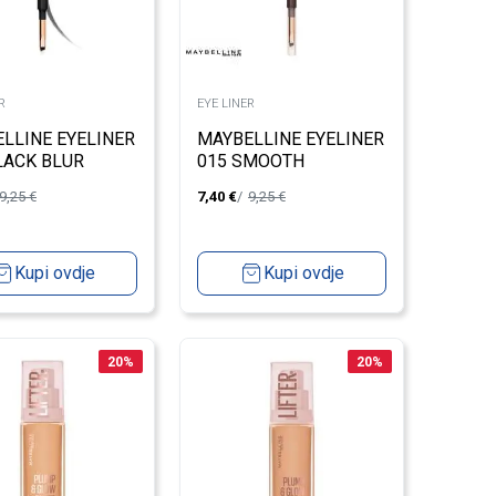
R
EYE LINER
LLINE EYELINER
MAYBELLINE EYELINER
LACK BLUR
015 SMOOTH
ESPRESSO
9,25
€
7,40
€
9,25
€
Kupi ovdje
Kupi ovdje
20
%
20
%