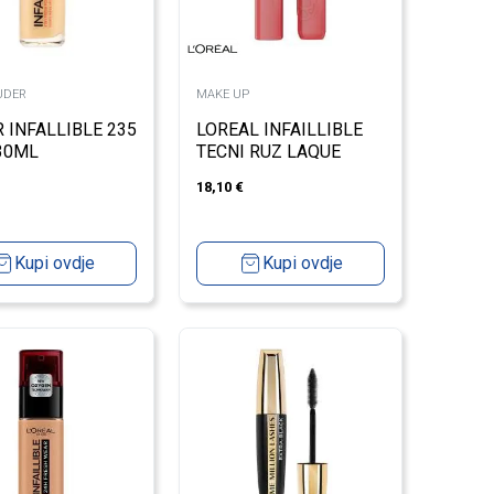
UDER
MAKE UP
 INFALLIBLE 235
LOREAL INFAILLIBLE
30ML
TECNI RUZ LAQUE
RESISTANCE LIP
18,10
€
LACQUER 601 WORTH
IT
Kupi ovdje
Kupi ovdje