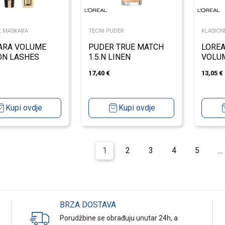
E MASKARA
TECNI PUDER
KLASICN
ARA VOLUME
PUDER TRUE MATCH
LOREA
ON LASHES
1.5.N LINEN
VOLU
BLAC
17,40
€
13,05
€
Kupi ovdje
Kupi ovdje
1
2
3
4
5
...
BRZA DOSTAVA
Porudžbine se obrađuju unutar 24h, a