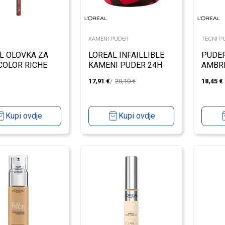
KAMENI PUDER
TECNI P
L OLOVKA ZA
LOREAL INFAILLIBLE
PUDER
COLOR RICHE
KAMENI PUDER 24H
AMBR
ORTH IT INTENSE
130 TRUE BEIGE
17,91
€
20,10
€
18,45
€
Kupi ovdje
Kupi ovdje