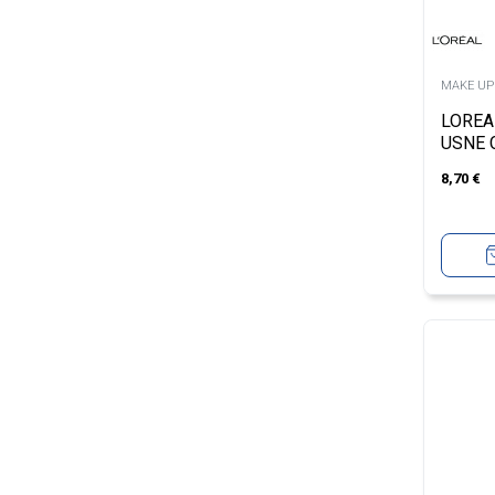
MAKE UP
LOREA
USNE 
570 W
8,70
€