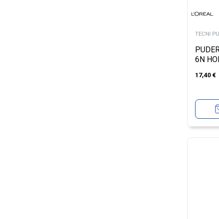
TECNI P
PUDER
6N HO
17,40
€