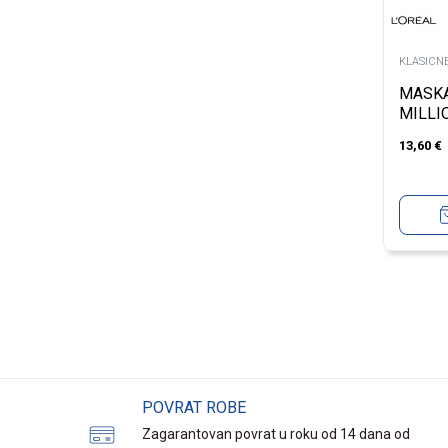
KLASICN
MASK
MILLI
BLACK
13,60
€
POVRAT ROBE
Zagarantovan povrat u roku od 14 dana od