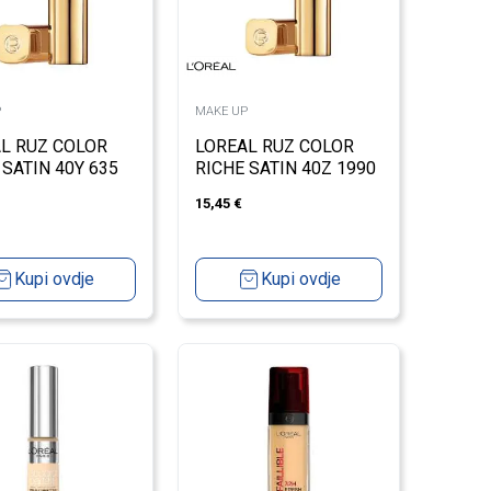
P
MAKE UP
L RUZ COLOR
LOREAL RUZ COLOR
 SATIN 40Y 635
RICHE SATIN 40Z 1990
 IT MEDIUM
LE BORDEAUX
15,45
€
Kupi ovdje
Kupi ovdje