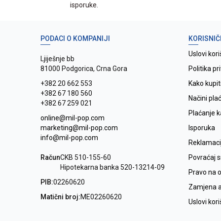
isporuke.
PODACI O KOMPANIJI
KORISNIČ
Uslovi kori
Ljiješnje bb
81000 Podgorica, Crna Gora
Politika pr
+382 20 662 553
Kako kupit
+382 67 180 560
Načini pla
+382 67 259 021
Plaćanje 
online@mil-pop.com
marketing@mil-pop.com
Isporuka
info@mil-pop.com
Reklamaci
Račun
CKB 510-155-60
Povraćaj 
Hipotekarna banka 520-13214-09
Pravo na 
PIB:
02260620
Zamjena ar
Matični broj:
ME02260620
Uslovi kor