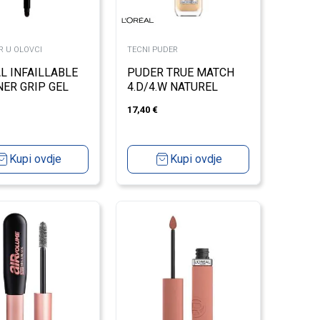
ER U OLOVCI
TECNI PUDER
L INFAILLABLE
PUDER TRUE MATCH
NER GRIP GEL
4.D/4.W NATUREL
ATIC 36H
DORE
17,40
€
SE BLACK
Kupi ovdje
Kupi ovdje