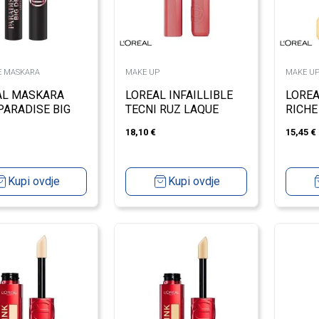
E MASKARA
MAKE UP
MAKE U
AL MASKARA
LOREAL INFAILLIBLE
LOREA
PARADISE BIG
TECNI RUZ LAQUE
RICHE
LATEX
RESISTANCE LIP
WORTH
18,10
€
15,45
€
LACQUER 600 LE NU
ROSE
Kupi ovdje
Kupi ovdje