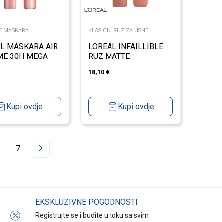
E MASKARA
KLASICNI RUZ ZA USNE
L MASKARA AIR
LOREAL INFAILLIBLE
ME 30H MEGA
RUZ MATTE
K
RESISTANCE ?601
18,10
€
WORTH IT NUDE?
ATTITUDE?
Kupi ovdje
Kupi ovdje
7
EKSKLUZIVNE POGODNOSTI
Registrujte se i budite u toku sa svim