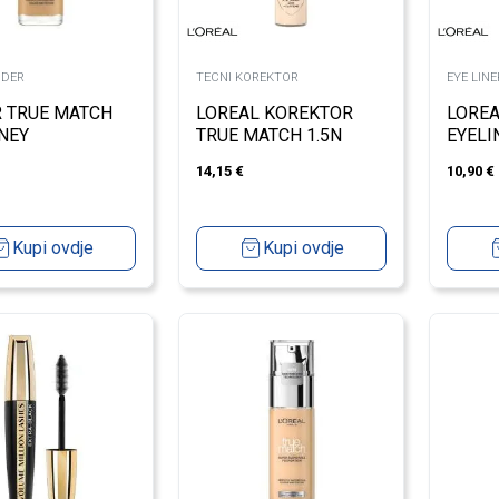
UDER
TECNI KOREKTOR
EYE LIN
 TRUE MATCH
LOREAL KOREKTOR
LOREA
NEY
TRUE MATCH 1.5N
EYELI
AUTOM
14,15
€
10,90
€
INTEN
Kupi ovdje
Kupi ovdje