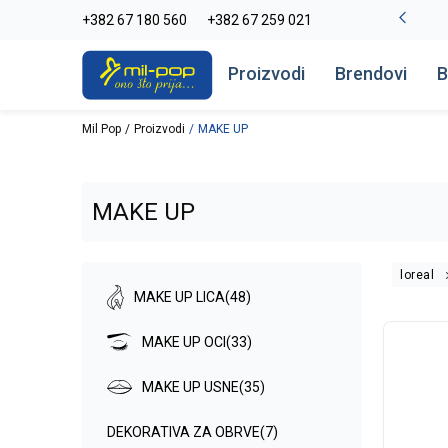
La Plage peškiri do -30%
+382 67 180 560
+382 67 259 021
Pogledaj više
Proizvodi
Brendovi
B
Mil Pop
Proizvodi
MAKE UP
MAKE UP
loreal
MAKE UP LICA
(48)
MAKE UP OCI
(33)
MAKE UP USNE
(35)
DEKORATIVA ZA OBRVE
(7)