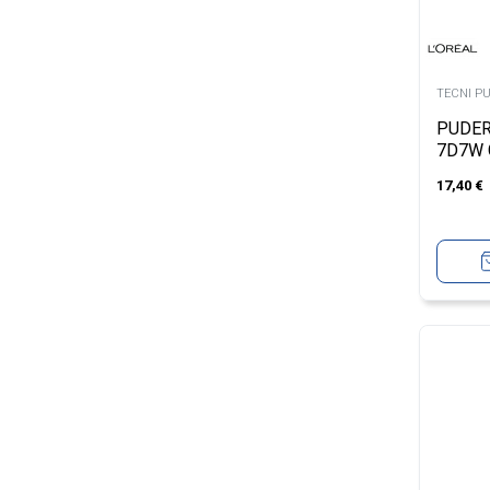
TECNI P
PUDER
7D7W 
17,40
€