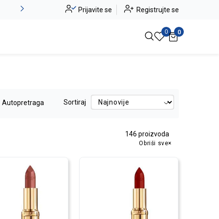
Provjerite naše specijalne ponude i artikle na sniženju!
Prijavite se
Registrujte se
Pogle
0
0
Sortiraj
Autopretraga
146
proizvoda
Obriši sve