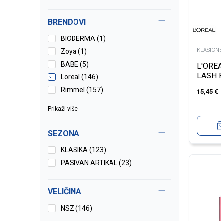
BRENDOVI
BIODERMA (1)
KLASICN
Zoya (1)
BABE (5)
L'ORE
LASH 
Loreal (146)
DEAL 
Rimmel (157)
15,45
€
Prikaži više
SEZONA
KLASIKA (123)
PASIVAN ARTIKAL (23)
VELIČINA
NSZ
(146)