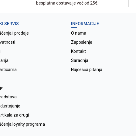
besplatna dostava je već od 25€.
KI SERVIS
INFORMACIJE
šćenja i prodaje
O nama
ivatnosti
Zaposlenje
i
Kontakt
ćanja
Saradnja
karticama
Najčešća pitanja
je
sredstava
odustajanje
tikala za drugi
išćenja loyalty programa