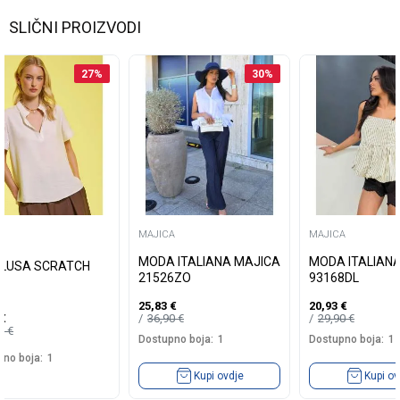
Dostupno boja:
1
SLIČNI PROIZVODI
Kupi ovdje
27
%
30
%
A
MAJICA
MAJICA
MODA ITALIANA MAJICA
MODA ITALIAN
 BLUSA SCRATCH
21526ZO
93168DL
25,83
€
20,93
€
36,90
€
29,90
€
€
99
€
Dostupno boja:
1
Dostupno boja:
1
no boja:
1
Kupi ovdje
Kupi ov