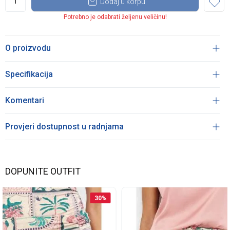
Dodaj u korpu
Potrebno je odabrati željenu veličinu!
O proizvodu
Specifikacija
Komentari
Provjeri dostupnost u radnjama
DOPUNITE OUTFIT
30
%