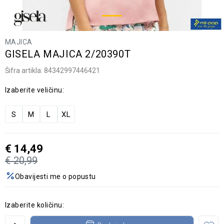
MAJICA
GISELA MAJICA 2/20390T
Šifra artikla:
84342997446421
Izaberite veličinu:
S
M
L
XL
€
14,49
€
20,99
Obavijesti me o popustu
Izaberite količinu: