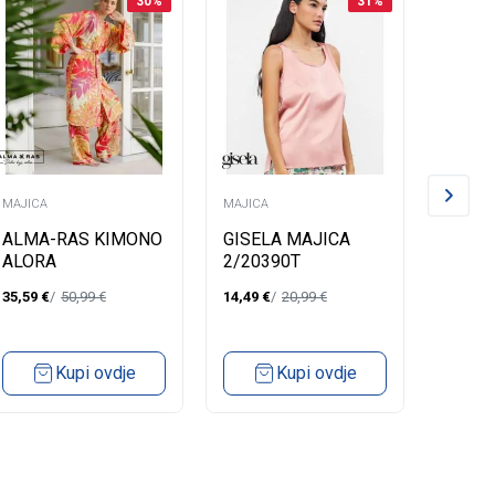
30
%
31
%
MAJICA
MAJICA
MAJICA
ALMA-RAS KIMONO
GISELA MAJICA
SIELE
ALORA
2/20390T
V IZR
35,59
€
50,99
€
14,49
€
20,99
€
24,49
€
Kupi ovdje
Kupi ovdje