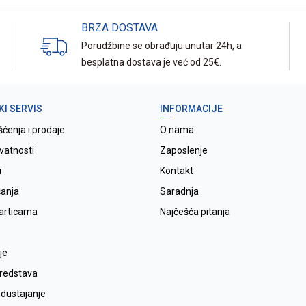
BRZA DOSTAVA
Porudžbine se obrađuju unutar 24h, a
besplatna dostava je već od 25€.
KI SERVIS
INFORMACIJE
šćenja i prodaje
O nama
ivatnosti
Zaposlenje
i
Kontakt
ćanja
Saradnja
karticama
Najčešća pitanja
je
sredstava
odustajanje