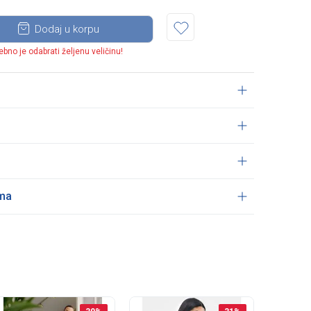
Dodaj u korpu
ebno je odabrati željenu veličinu!
ama