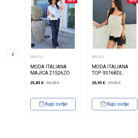
27
%
30
%
30
%
MAJICA
MAJICA
MODA ITALIANA
MODA ITALIANA
MAJICA 21526ZO
TOP 93168DL
3
25,83
€
36,90
€
20,93
€
29,90
€
Kupi ovdje
Kupi ovdje