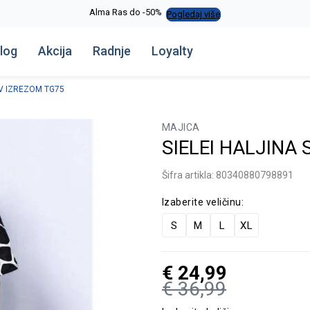
Alma Ras do -50%
Pogledaj više
log
Akcija
Radnje
Loyalty
 V IZREZOM TG75
MAJICA
SIELEI HALJINA
Šifra artikla:
80340880798891
Izaberite veličinu:
S
M
L
XL
€
24,99
€
36,99