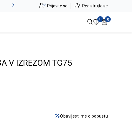
Novo u ponudi - Jadea
Prijavite se
Registrujte se
Pogledaj više
0
0
 SA V IZREZOM TG75
Obavijesti me o popustu