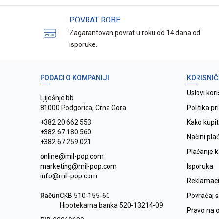
POVRAT ROBE
Zagarantovan povrat u roku od 14 dana od
isporuke.
PODACI O KOMPANIJI
KORISNIČ
Uslovi kori
Ljiješnje bb
81000 Podgorica, Crna Gora
Politika pr
+382 20 662 553
Kako kupit
+382 67 180 560
Načini pla
+382 67 259 021
Plaćanje 
online@mil-pop.com
marketing@mil-pop.com
Isporuka
info@mil-pop.com
Reklamaci
Račun
CKB 510-155-60
Povraćaj 
Hipotekarna banka 520-13214-09
Pravo na 