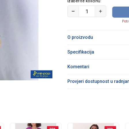
Izaberite količinu:
Potr
O proizvodu
Specifikacija
Komentari
Provjeri dostupnost u radnj