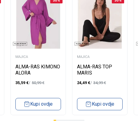
30
%
30
%
MAJICA
MAJICA
ALMA-RAS KIMONO
ALMA-RAS TOP
ALORA
MARIS
35,59
€
50,99
€
24,49
€
34,99
€
Kupi ovdje
Kupi ovdje