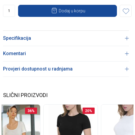
Dodaj u korpu
Specifikacija
Komentari
Provjeri dostupnost u radnjama
SLIČNI PROIZVODI
36
%
20
%