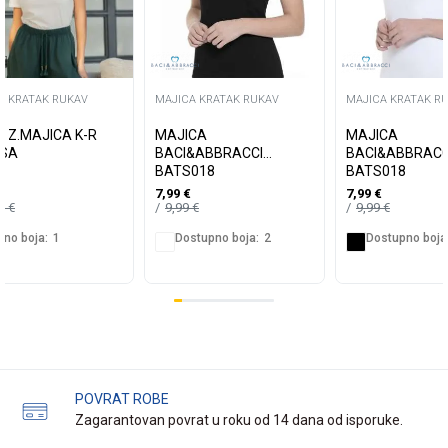
A KRATAK RUKAV
MAJICA KRATAK RUKAV
MAJICA KRATAK R
S Z.MAJICA K-R
MAJICA
MAJICA
SA
BACI&ABBRACCI
BACI&ABBRACC
BATS018
BATS018
7,99
€
7,99
€
99
€
9,99
€
9,99
€
no boja:
1
Dostupno boja:
2
Dostupno boja
POVRAT ROBE
Zagarantovan povrat u roku od 14 dana od isporuke.