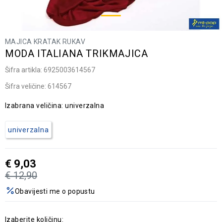
MAJICA KRATAK RUKAV
MODA ITALIANA TRIKMAJICA
Šifra artikla:
6925003614567
Šifra veličine:
614567
Izabrana veličina:
univerzalna
univerzalna
€
9,03
€
12,90
Obavijesti me o popustu
Izaberite količinu: