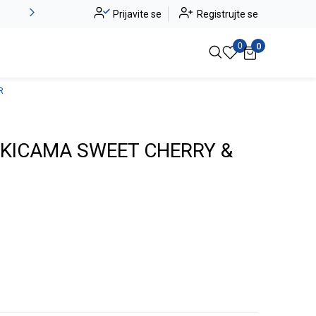
Novo u ponudi - Jadea
Prijavite se
Registrujte se
Pogledaj više
0
0
R
OKICAMA SWEET CHERRY &