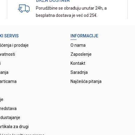
BRZA DOSTAVA
Porudžbine se obrađuju unutar 24h, a
besplatna dostava je već od 25€.
KI SERVIS
INFORMACIJE
šćenja i prodaje
O nama
ivatnosti
Zaposlenje
i
Kontakt
ćanja
Saradnja
karticama
Najčešća pitanja
je
sredstava
odustajanje
tikala za drugi