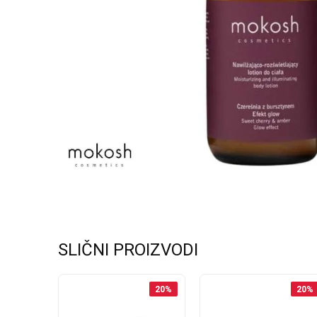
SLIČNI PROIZVODI
20
%
20
%
20
%