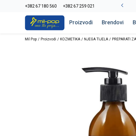
La Plage peškiri do -30%
+382 67 180 560
+382 67 259 021
Pogledaj više
Proizvodi
Brendovi
B
Mil Pop
Proizvodi
KOZMETIKA
NJEGA TIJELA
PREPARATI ZA