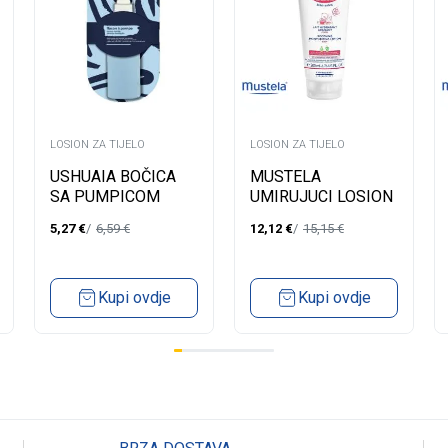
LOSION ZA TIJELO
LOSION ZA TIJELO
USHUAIA BOČICA
MUSTELA
SA PUMPICOM
UMIRUJUCI LOSION
21050
ZA TIJELO -
5,27
€
6,59
€
12,12
€
15,15
€
OSJETLJIVA KOŽA
200ML
Kupi ovdje
Kupi ovdje