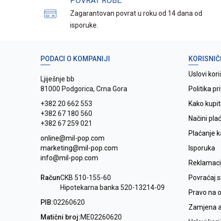
POVRAT ROBE
Zagarantovan povrat u roku od 14 dana od
isporuke.
PODACI O KOMPANIJI
KORISNIČ
Uslovi kori
Ljiješnje bb
81000 Podgorica, Crna Gora
Politika pr
+382 20 662 553
Kako kupit
+382 67 180 560
Načini pla
+382 67 259 021
Plaćanje 
online@mil-pop.com
marketing@mil-pop.com
Isporuka
info@mil-pop.com
Reklamaci
Račun
CKB 510-155-60
Povraćaj 
Hipotekarna banka 520-13214-09
Pravo na 
PIB:
02260620
Zamjena ar
Matični broj:
ME02260620