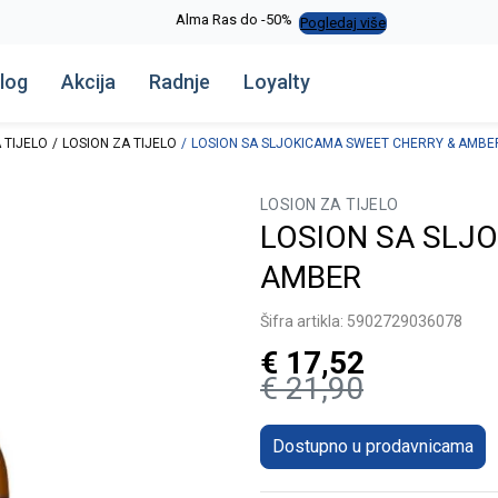
Alma Ras do -50%
Pogledaj više
log
Akcija
Radnje
Loyalty
 TIJELO
LOSION ZA TIJELO
LOSION SA SLJOKICAMA SWEET CHERRY & AMBE
LOSION ZA TIJELO
LOSION SA SLJ
AMBER
Šifra artikla:
5902729036078
€
17,52
€
21,90
Dostupno u prodavnicama