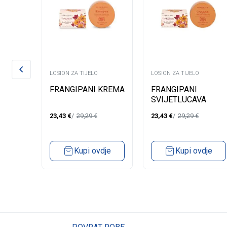
LOSION ZA TIJELO
LOSION ZA TIJELO
N
FRANGIPANI KREMA
FRANGIPANI
SVIJETLUCAVA
ULJA
KREMA ZA TIJELO
23,43
€
29,29
€
23,43
€
29,29
€
150ML
dje
Kupi ovdje
Kupi ovdje