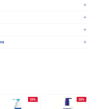
ama
20
%
20
%