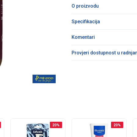
O proizvodu
Specifikacija
Komentari
Provjeri dostupnost u radnj
20
%
20
%