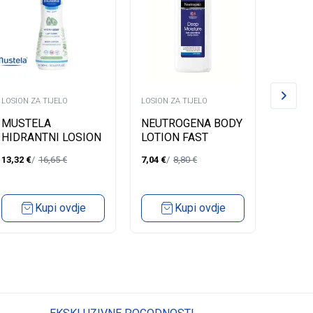
LOSION ZA TIJELO
LOSION ZA TIJELO
LOSION 
MUSTELA
NEUTROGENA BODY
NEUT
HIDRANTNI LOSION
LOTION FAST
LOTIO
ZA TIJELO -
ABSORBING DRY
REPAI
13,32
€
16,65
€
7,04
€
8,80
€
5,72
€
NORMALNA KOŽA
SKIN 400ML
300ML
Kupi ovdje
Kupi ovdje