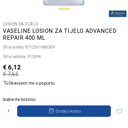
LOSION ZA TIJELO
VASELINE LOSION ZA TIJELO ADVANCED
REPAIR 400 ML
Šifra artikla:
8712561480369
Šifra veličine:
912696
€
6,12
€
7,65
Obavijesti me o popustu
Izaberite količinu:
Dodaj u korpu