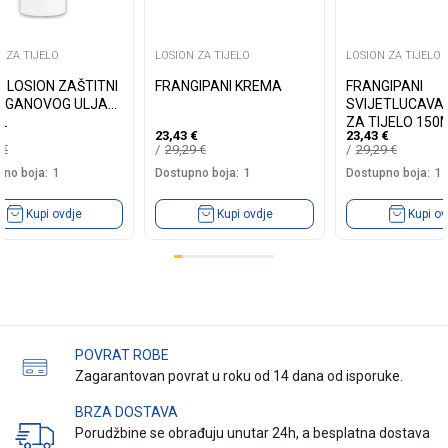
 ZA TIJELO
LOSION ZA TIJELO
LOSION ZA TIJELO
A LOSION ZAŠTITNI
FRANGIPANI KREMA
FRANGIPANI
RGANOVOG ULJA
SVIJETLUCAVA
L
ZA TIJELO 150
23,43
€
23,43
€
0
€
29,29
€
29,29
€
no boja:
1
Dostupno boja:
1
Dostupno boja:
1
Kupi ovdje
Kupi ovdje
Kupi ov
POVRAT ROBE
Zagarantovan povrat u roku od 14 dana od isporuke.
BRZA DOSTAVA
Porudžbine se obrađuju unutar 24h, a besplatna dostava