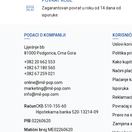
POVRAT ROBE
Zagarantovan povrat u roku od 14 dana od
isporuke.
PODACI O KOMPANIJI
KORISNIČ
Uslovi kori
Ljiješnje bb
81000 Podgorica, Crna Gora
Politika pr
+382 20 662 553
Kako kupit
+382 67 180 560
Načini pla
+382 67 259 021
Plaćanje 
online@mil-pop.com
marketing@mil-pop.com
Isporuka
info@mil-pop.com
Reklamaci
Račun
CKB 510-155-60
Povraćaj 
Hipotekarna banka 520-13214-09
Pravo na 
PIB:
02260620
Zamjena ar
Matični broj:
ME02260620