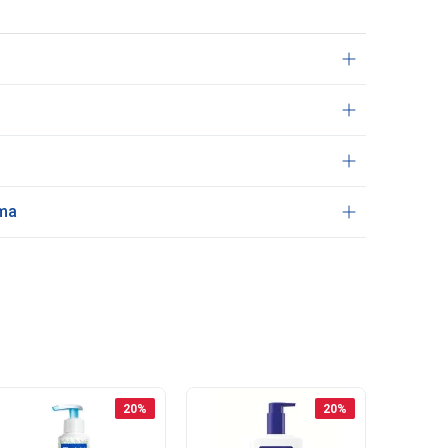
ama
20
%
20
%