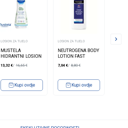
LOSION ZA TIJELO
LOSION ZA TIJELO
LOSION 
MUSTELA
NEUTROGENA BODY
NEUT
HIDRANTNI LOSION
LOTION FAST
LOTIO
ZA TIJELO -
ABSORBING DRY
REPAI
13,32
€
16,65
€
7,04
€
8,80
€
5,72
€
NORMALNA KOŽA
SKIN 400ML
300ML
Kupi ovdje
Kupi ovdje