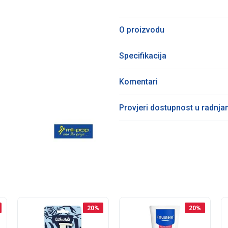
O proizvodu
Specifikacija
Komentari
Provjeri dostupnost u radnj
20
%
20
%