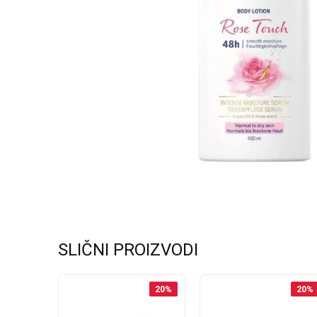
SLIČNI PROIZVODI
20
%
20
%
20
%