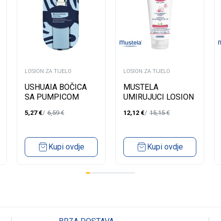
LOSION ZA TIJELO
LOSION ZA TIJELO
USHUAIA BOČICA
MUSTELA
SA PUMPICOM
UMIRUJUCI LOSION
21050
ZA TIJELO -
5,27
€
6,59
€
12,12
€
15,15
€
OSJETLJIVA KOŽA
200ML
Kupi ovdje
Kupi ovdje