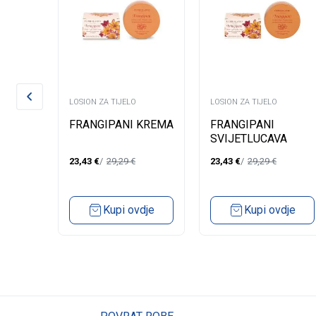
LOSION ZA TIJELO
LOSION ZA TIJELO
N
FRANGIPANI KREMA
FRANGIPANI
SVIJETLUCAVA
ULJA
KREMA ZA TIJELO
23,43
€
29,29
€
23,43
€
29,29
€
150ML
dje
Kupi ovdje
Kupi ovdje