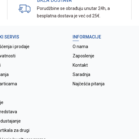
BRZA DOSTAVA
Porudžbine se obrađuju unutar 24h, a
besplatna dostava je već od 25€.
KI SERVIS
INFORMACIJE
šćenja i prodaje
O nama
ivatnosti
Zaposlenje
i
Kontakt
ćanja
Saradnja
karticama
Najčešća pitanja
je
sredstava
odustajanje
tikala za drugi