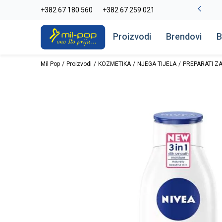
La Plage peškiri do -30%
+382 67 180 560
+382 67 259 021
Pogledaj više
Proizvodi
Brendovi
B
Mil Pop
Proizvodi
KOZMETIKA
NJEGA TIJELA
PREPARATI ZA