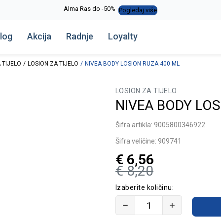
Alma Ras do -50%
Pogledaj više
log
Akcija
Radnje
Loyalty
 TIJELO
LOSION ZA TIJELO
NIVEA BODY LOSION RUZA 400 ML
LOSION ZA TIJELO
NIVEA BODY LOS
Šifra artikla:
9005800346922
Šifra veličine:
909741
€
6,56
€
8,20
Izaberite količinu: