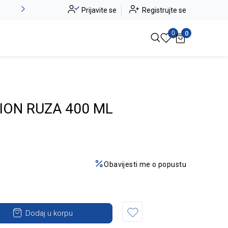
Novo u ponudi - Jadea
Prijavite se
Registrujte se
Pogledaj više
0
0
ION RUZA 400 ML
Obavijesti me o popustu
Dodaj u korpu