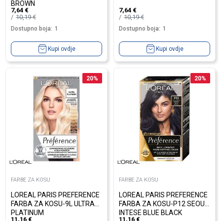
BROWN
7,64
€
7,64
€
10,19
€
10,19
€
Dostupno boja:
1
Dostupno boja:
1
Kupi ovdje
Kupi ovdje
20
%
20
%
FARBE ZA KOSU
FARBE ZA KOSU
LOREAL PARIS PREFERENCE
LOREAL PARIS PREFERENCE
FARBA ZA KOSU-9L ULTRA
FARBA ZA KOSU-P12 SEOUL
PLATINUM
INTESE BLUE BLACK
11,16
€
11,16
€