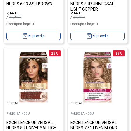
NUDES 6.03 ASH BROWN
NUDES 8UR UNIVERSAL
LIGHT COPPER
7,64
€
7,64
€
10,19
€
10,19
€
Dostupno boja:
1
Dostupno boja:
1
Kupi ovdje
Kupi ovdje
25
%
25
%
FARBE ZA KOSU
FARBE ZA KOSU
EXCELLENCE UNIVERSAL
EXCELLENCE UNIVERSAL
NUDES 5U UNIVERSAL LIGHT
NUDES 7.31 LINEN BLOND