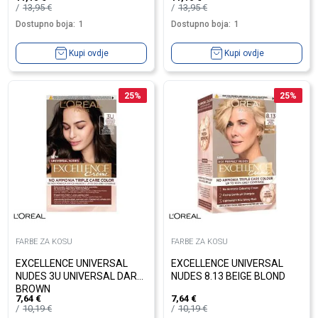
13,95
€
13,95
€
Dostupno boja:
1
Dostupno boja:
1
Kupi ovdje
Kupi ovdje
25
%
25
%
FARBE ZA KOSU
FARBE ZA KOSU
EXCELLENCE UNIVERSAL
EXCELLENCE UNIVERSAL
NUDES 3U UNIVERSAL DARK
NUDES 8.13 BEIGE BLOND
BROWN
7,64
€
7,64
€
10,19
€
10,19
€