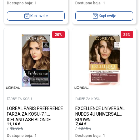
Dostupno boja:
1
Dostupno boja:
1
Kupi ovdje
Kupi ovdje
20
%
25
%
FARBE ZA KOSU
FARBE ZA KOSU
LOREAL PARIS PREFERENCE
EXCELLENCE UNIVERSAL
FARBA ZA KOSU-7.1
NUDES 4U UNIVERSAL
ICELAND ASH BLONDE
BROWN
11,16
€
7,64
€
13,95
€
10,19
€
Dostupno boja:
1
Dostupno boja:
1