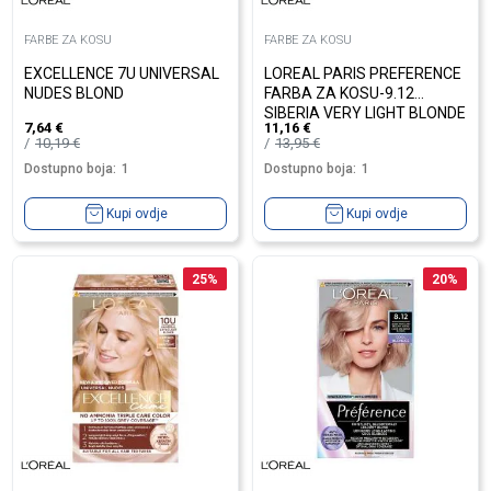
FARBE ZA KOSU
FARBE ZA KOSU
EXCELLENCE 7U UNIVERSAL
LOREAL PARIS PREFERENCE
NUDES BLOND
FARBA ZA KOSU-9.12
SIBERIA VERY LIGHT BLONDE
7,64
€
11,16
€
10,19
€
13,95
€
Dostupno boja:
1
Dostupno boja:
1
Kupi ovdje
Kupi ovdje
25
%
20
%