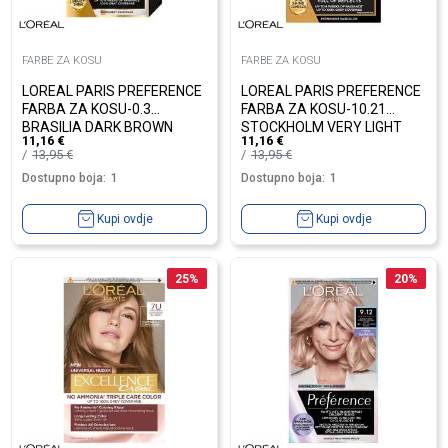
FARBE ZA KOSU
FARBE ZA KOSU
LOREAL PARIS PREFERENCE
LOREAL PARIS PREFERENCE
FARBA ZA KOSU-0.3
FARBA ZA KOSU-10.21
BRASILIA DARK BROWN
STOCKHOLM VERY LIGHT
11,16
€
11,16
€
PEARL BLONDE
13,95
€
13,95
€
Dostupno boja:
1
Dostupno boja:
1
Kupi ovdje
Kupi ovdje
25
%
20
%