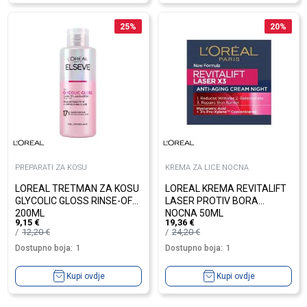
25
%
20
%
PREPARATI ZA KOSU
KREMA ZA LICE NOCNA
LOREAL TRETMAN ZA KOSU
LOREAL KREMA REVITALIFT
GLYCOLIC GLOSS RINSE-OFF
LASER PROTIV BORA
200ML
NOCNA 50ML
9,15
€
19,36
€
12,20
€
24,20
€
Dostupno boja:
1
Dostupno boja:
1
Kupi ovdje
Kupi ovdje