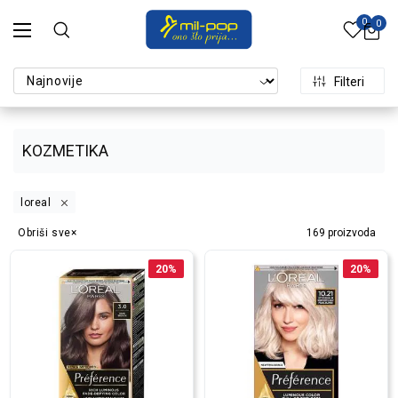
0
0
Filteri
KOZMETIKA
loreal
Obriši sve
169
proizvoda
20
%
20
%