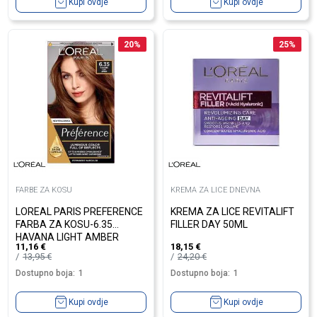
Kupi ovdje
Kupi ovdje
20
%
25
%
FARBE ZA KOSU
KREMA ZA LICE DNEVNA
LOREAL PARIS PREFERENCE
KREMA ZA LICE REVITALIFT
FARBA ZA KOSU-6.35
FILLER DAY 50ML
HAVANA LIGHT AMBER
11,16
€
18,15
€
13,95
€
24,20
€
Dostupno boja:
1
Dostupno boja:
1
Kupi ovdje
Kupi ovdje