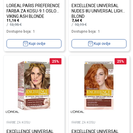
LOREAL PARIS PREFERENCE
EXCELLENCE UNIVERSAL
FARBA ZA KOSU-9.1 OSLO
NUDES 8U UNIVERSAL LIGHT
VIKING ASH BLONDE
BLOND
11,16
€
7,64
€
13,95
€
10,19
€
Dostupno boja:
1
Dostupno boja:
1
Kupi ovdje
Kupi ovdje
25
%
25
%
FARBE ZA KOSU
FARBE ZA KOSU
EXCELLENCE UNIVERSAL
EXCELLENCE UNIVERSAL