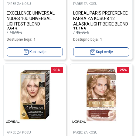
FARBE ZA KOSU
FARBE ZA KOSU
EXCELLENCE UNIVERSAL
LOREAL PARIS PREFERENCE
NUDES 10U UNIVERSAL
FARBA ZA KOSU-8.12
LIGHTEST BLOND
ALASKA LIGHT BEIGE BLOND
7,64
€
11,16
€
10,19
€
13,95
€
Dostupno boja:
1
Dostupno boja:
1
Kupi ovdje
Kupi ovdje
20
%
25
%
FARBE ZA KOSU
FARBE ZA KOSU