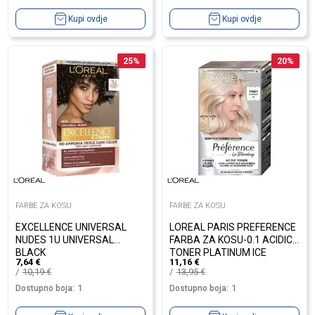
Kupi ovdje
Kupi ovdje
25
%
20
%
FARBE ZA KOSU
FARBE ZA KOSU
EXCELLENCE UNIVERSAL
LOREAL PARIS PREFERENCE
NUDES 1U UNIVERSAL
FARBA ZA KOSU-0.1 ACIDIC
BLACK
TONER PLATINUM ICE
7,64
€
11,16
€
10,19
€
13,95
€
Dostupno boja:
1
Dostupno boja:
1