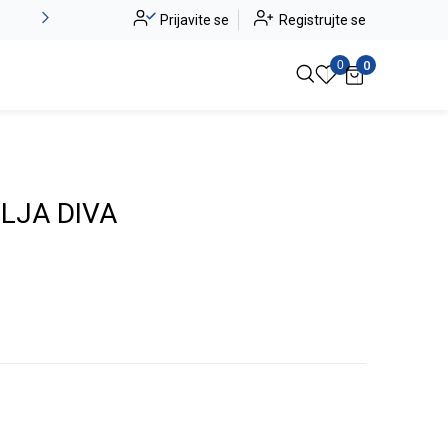
Alma Ras do -50%
Prijavite se
Registrujte se
Pogledaj više
0
0
LJA DIVA