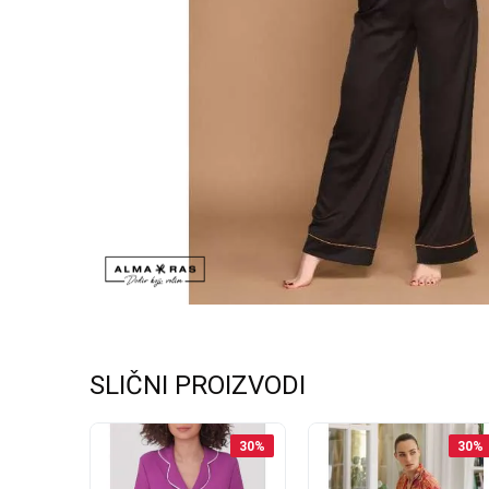
SLIČNI PROIZVODI
44
%
30
%
30
%