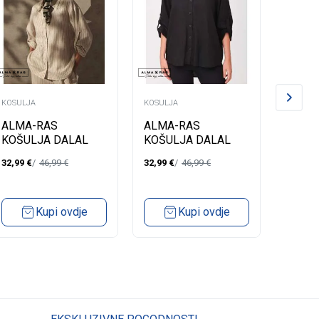
KOSULJA
KOSULJA
KOSULJ
ALMA-RAS
ALMA-RAS
KOSU
KOŠULJA DALAL
KOŠULJA DALAL
ITALI
J/Z 2
32,99
€
46,99
€
32,99
€
46,99
€
20,99
€
Kupi ovdje
Kupi ovdje