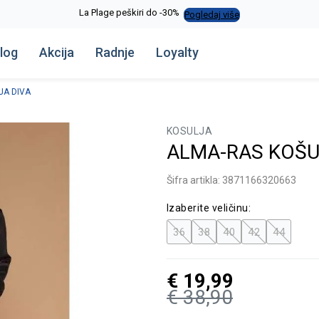
La Plage peškiri do -30%
Pogledaj više
log
Akcija
Radnje
Loyalty
JA DIVA
KOSULJA
ALMA-RAS KOŠU
Šifra artikla:
3871166320663
Izaberite veličinu:
36
38
40
42
44
€
19,99
€
38,90