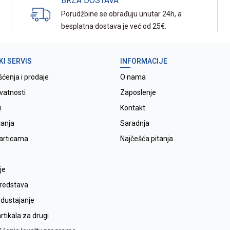
BRZA DOSTAVA
Porudžbine se obrađuju unutar 24h, a
besplatna dostava je već od 25€.
KI SERVIS
INFORMACIJE
šćenja i prodaje
O nama
ivatnosti
Zaposlenje
i
Kontakt
ćanja
Saradnja
karticama
Najčešća pitanja
je
sredstava
odustajanje
tikala za drugi