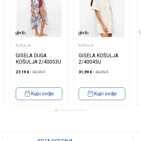
KOSULJA
KOSULJA
GISELA DUGA
GISELA KOŠULJA
KOŠULJA 2/40053U
2/40045U
27,19
€
33,99
€
31,99
€
45,99
€
Kupi ovdje
Kupi ovdje