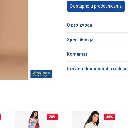
Dostupno u prodavnicama
O proizvodu
Specifikacija
Komentari
Provjeri dostupnost u radnj
20
%
30
%