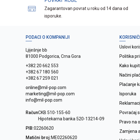
POVRAT ROBE
Zagarantovan povrat u roku od 14 dana od
isporuke.
PODACI O KOMPANIJI
KORISNIČ
Uslovi kori
Ljiješnje bb
81000 Podgorica, Crna Gora
Politika pr
+382 20 662 553
Kako kupit
+382 67 180 560
Načini pla
+382 67 259 021
Plaćanje 
online@mil-pop.com
marketing@mil-pop.com
Isporuka
info@mil-pop.com
Reklamaci
Račun
CKB 510-155-60
Povraćaj 
Hipotekarna banka 520-13214-09
Pravo na 
PIB:
02260620
Zamjena ar
Matični broj:
ME02260620