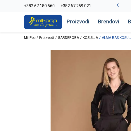
-20% na kompletan asortiman
+382 67 180 560
+382 67 259 021
Pogledaj više
Proizvodi
Brendovi
B
Mil Pop
Proizvodi
GARDEROBA
KOSULJA
ALMA-RAS KOŠUL