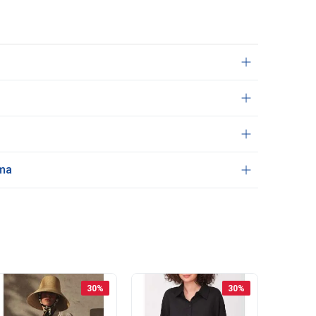
ama
30
%
30
%