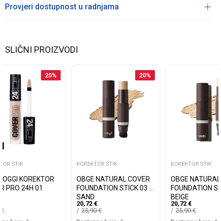
Provjeri dostupnost u radnjama
SLIČNI PROIZVODI
20
%
20
%
TOR STIK
KOREKTOR STIK
KOREKTOR STIK
AOGGI KOREKTOR
OBGE NATURAL COVER
OBGE NATURAL
R PRO 24H 01
FOUNDATION STICK 03 -
FOUNDATION STI
SAND
BEIGE
20,72
€
20,72
€
0
€
25,90
€
25,90
€