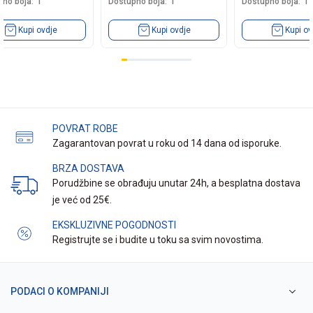
no boja:
1
Dostupno boja:
1
Dostupno boja:
1
Kupi ovdje
Kupi ovdje
Kupi ov
POVRAT ROBE
Zagarantovan povrat u roku od 14 dana od isporuke.
BRZA DOSTAVA
Porudžbine se obrađuju unutar 24h, a besplatna dostava
je već od 25€.
EKSKLUZIVNE POGODNOSTI
Registrujte se i budite u toku sa svim novostima.
PODACI O KOMPANIJI