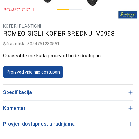
KOFERI PLASTICNI
ROMEO GIGLI KOFER SREDNJI V0998
Šifra artikla:
8054751230591
Obavestite me kada proizvod bude dostupan
Proizvod više nije dostupan
Specifikacija
Komentari
Provjeri dostupnost u radnjama