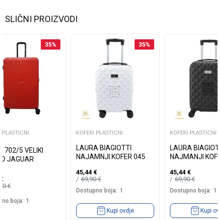
SLIČNI PROIZVODI
35
%
35
%
 PLASTICNI
KOFERI PLASTICNI
KOFERI PLASTICNI
LAURA BIAGIOTTI
LAURA BIAGIOT
 702/5 VELIKI
NAJAMNJI KOFER 045
NAJMANJI KOFE
O JAGUAR
45,44
€
45,44
€
69,90
€
69,90
€
€
,90
€
Dostupno boja:
1
Dostupno boja:
1
no boja:
1
Kupi ovdje
Kupi ov