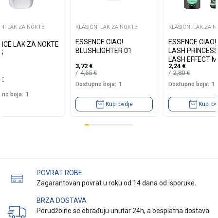
CNI LAK ZA NOKTE
KLASICNI LAK ZA NOKTE
KLASICNI LAK ZA 
ESSENCE CIAO!
ESSENCE CIAO! 
NCE LAK ZA NOKTE
BLUSHLIGHTER 01
LASH PRINCESS
 05
LASH EFFECT 
3,72
€
2,24
€
01
4,65
€
2,80
€
0
€
Dostupno boja:
1
Dostupno boja:
1
no boja:
1
Kupi ovdje
Kupi ov
POVRAT ROBE
Zagarantovan povrat u roku od 14 dana od isporuke.
BRZA DOSTAVA
Porudžbine se obrađuju unutar 24h, a besplatna dostava