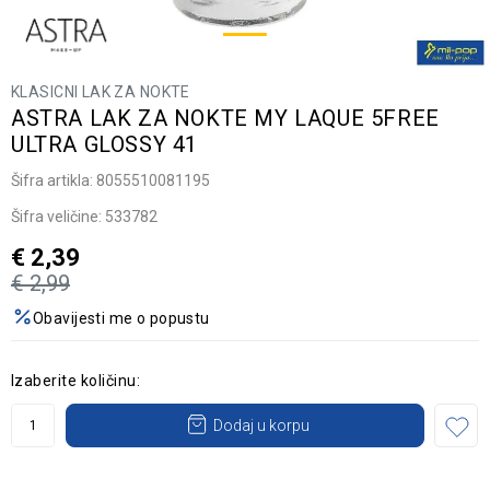
KLASICNI LAK ZA NOKTE
ASTRA LAK ZA NOKTE MY LAQUE 5FREE
ULTRA GLOSSY 41
Šifra artikla:
8055510081195
Šifra veličine:
533782
€
2,39
€
2,99
Obavijesti me o popustu
Izaberite količinu:
Dodaj u korpu