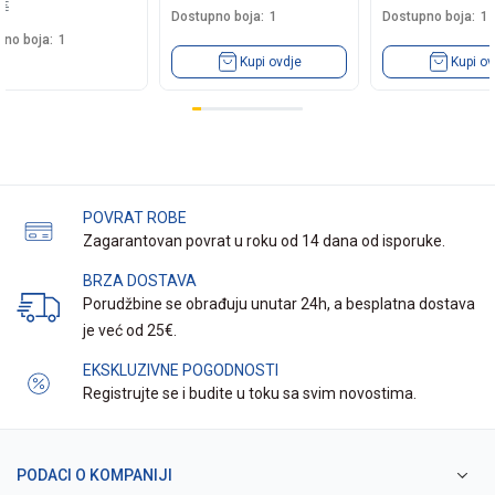
0
€
Dostupno boja:
1
Dostupno boja:
1
no boja:
1
Kupi ovdje
Kupi ov
POVRAT ROBE
Zagarantovan povrat u roku od 14 dana od isporuke.
BRZA DOSTAVA
Porudžbine se obrađuju unutar 24h, a besplatna dostava
je već od 25€.
EKSKLUZIVNE POGODNOSTI
Registrujte se i budite u toku sa svim novostima.
PODACI O KOMPANIJI