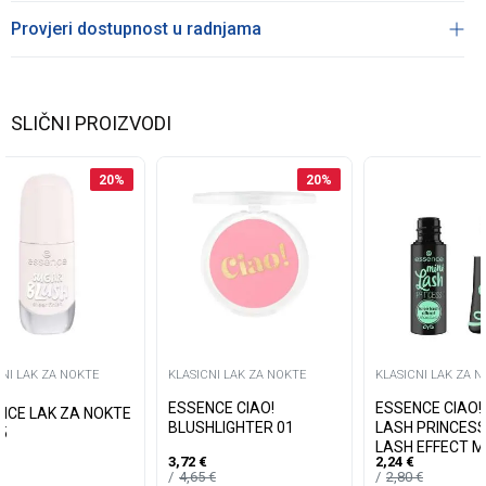
Provjeri dostupnost u radnjama
SLIČNI PROIZVODI
20
%
20
%
CNI LAK ZA NOKTE
KLASICNI LAK ZA NOKTE
KLASICNI LAK ZA 
ESSENCE CIAO!
ESSENCE CIAO! 
NCE LAK ZA NOKTE
BLUSHLIGHTER 01
LASH PRINCESS
 05
LASH EFFECT 
3,72
€
2,24
€
01
4,65
€
2,80
€