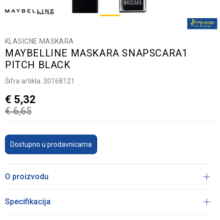
KLASICNE MASKARA
MAYBELLINE MASKARA SNAPSCARA1
PITCH BLACK
Šifra artikla:
30168121
€
5,32
€
6,65
Dostupno u prodavnicama
O proizvodu
Specifikacija