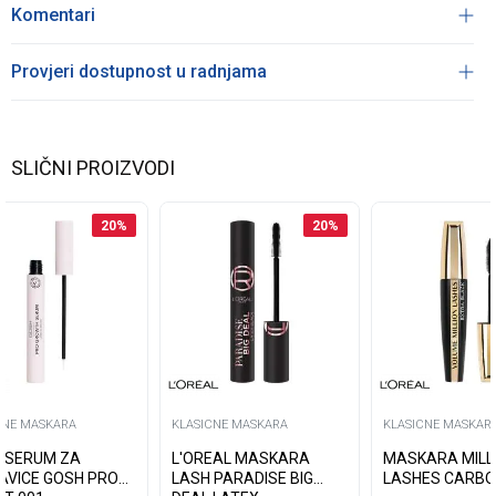
Komentari
Provjeri dostupnost u radnjama
SLIČNI PROIZVODI
20
%
20
%
CNE MASKARA
KLASICNE MASKARA
KLASICNE MASKAR
 SERUM ZA
L'OREAL MASKARA
MASKARA MILL
AVICE GOSH PRO
LASH PARADISE BIG
LASHES CARBO