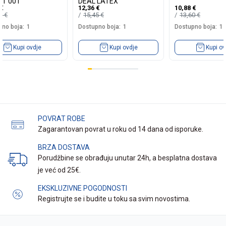
T 001
DEAL LATEX
€
12,36
€
10,88
€
99
€
15,45
€
13,60
€
no boja:
1
Dostupno boja:
1
Dostupno boja:
1
Kupi ovdje
Kupi ovdje
Kupi ov
POVRAT ROBE
Zagarantovan povrat u roku od 14 dana od isporuke.
BRZA DOSTAVA
Porudžbine se obrađuju unutar 24h, a besplatna dostava
je već od 25€.
EKSKLUZIVNE POGODNOSTI
Registrujte se i budite u toku sa svim novostima.