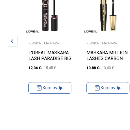
A
KLASICNE MASKARA
KLASICNE MASKARA
 ZA
L'OREAL MASKARA
MASKARA MILLION
OSH
LASH PARADISE BIG
LASHES CARBON
001
DEAL LATEX
BLACK
12,36
€
15,45
€
10,88
€
13,60
€
dje
Kupi ovdje
Kupi ovdje