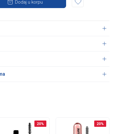
Dodaj u korpu
ama
20
%
20
%