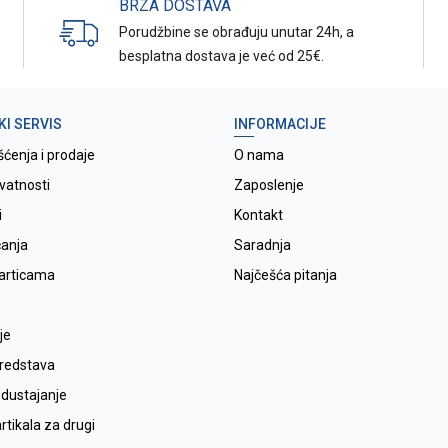
BRZA DOSTAVA
Porudžbine se obrađuju unutar 24h, a
besplatna dostava je već od 25€.
KI SERVIS
INFORMACIJE
šćenja i prodaje
O nama
ivatnosti
Zaposlenje
i
Kontakt
ćanja
Saradnja
karticama
Najčešća pitanja
je
sredstava
odustajanje
tikala za drugi