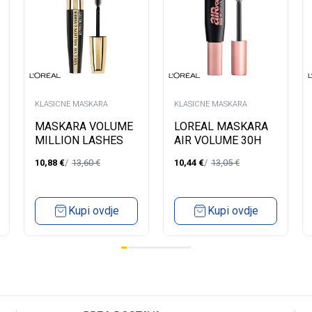
KLASICNE MASKARA
KLASICNE MASKARA
MASKARA VOLUME
LOREAL MASKARA
MILLION LASHES
AIR VOLUME 30H
BLACK
MEGA BLACK
10,88
€
13,60
€
10,44
€
13,05
€
Kupi ovdje
Kupi ovdje