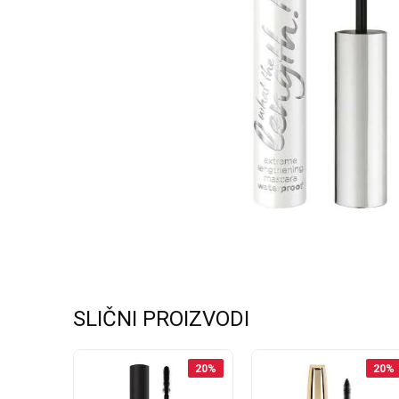
SLIČNI PROIZVODI
20
%
20
%
20
%