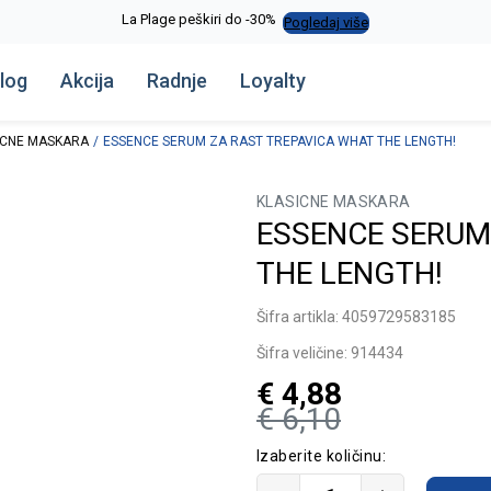
La Plage peškiri do -30%
Pogledaj više
log
Akcija
Radnje
Loyalty
ICNE MASKARA
ESSENCE SERUM ZA RAST TREPAVICA WHAT THE LENGTH!
KLASICNE MASKARA
ESSENCE SERUM
THE LENGTH!
Šifra artikla:
4059729583185
Šifra veličine:
914434
€
4,88
€
6,10
Izaberite količinu: