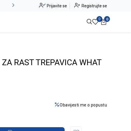
Alma Ras do -50%
Prijavite se
Registrujte se
Pogledaj više
0
0
 ZA RAST TREPAVICA WHAT
Obavijesti me o popustu