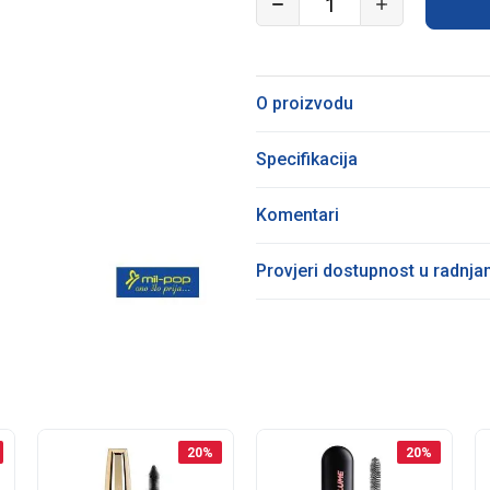
O proizvodu
Specifikacija
Komentari
Provjeri dostupnost u radnj
20
%
20
%