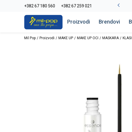
-20% na kompletan asortiman
+382 67 180 560
+382 67 259 021
Pogledaj više
Proizvodi
Brendovi
B
Mil Pop
Proizvodi
MAKE UP
MAKE UP OCI
MASKARA
KLAS