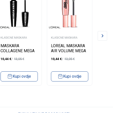
KLASICNE MASKARA
KLASICNE MASKARA
KLASICN
MASKARA
LOREAL MASKARA
LORE
COLLAGENE MEGA
AIR VOLUME MEGA
VOLU
VOLUME
LASH
10,44
€
13,05
€
10,44
€
13,05
€
11,83
€
PANO
Kupi ovdje
Kupi ovdje