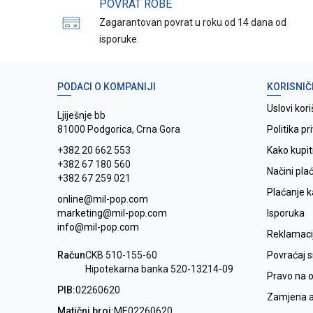
POVRAT ROBE
Zagarantovan povrat u roku od 14 dana od
isporuke.
PODACI O KOMPANIJI
KORISNIČ
Uslovi kori
Ljiješnje bb
81000 Podgorica, Crna Gora
Politika pr
+382 20 662 553
Kako kupit
+382 67 180 560
Načini pla
+382 67 259 021
Plaćanje 
online@mil-pop.com
marketing@mil-pop.com
Isporuka
info@mil-pop.com
Reklamaci
Račun
CKB 510-155-60
Povraćaj 
Hipotekarna banka 520-13214-09
Pravo na 
PIB:
02260620
Zamjena ar
Matični broj:
ME02260620