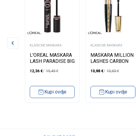
A
KLASICNE MASKARA
KLASICNE MASKARA
 ZA
L'OREAL MASKARA
MASKARA MILLION
OSH
LASH PARADISE BIG
LASHES CARBON
001
DEAL LATEX
BLACK
12,36
€
15,45
€
10,88
€
13,60
€
dje
Kupi ovdje
Kupi ovdje