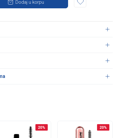
Dodaj u korpu
ama
20
%
20
%