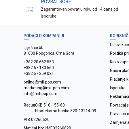
POVRAT ROBE
Zagarantovan povrat u roku od 14 dana od
isporuke.
PODACI O KOMPANIJI
KORISNIČ
Uslovi kori
Ljiješnje bb
81000 Podgorica, Crna Gora
Politika pr
+382 20 662 553
Kako kupit
+382 67 180 560
Načini pla
+382 67 259 021
Plaćanje 
online@mil-pop.com
marketing@mil-pop.com
Isporuka
info@mil-pop.com
Reklamaci
Račun
CKB 510-155-60
Povraćaj 
Hipotekarna banka 520-13214-09
Pravo na 
PIB:
02260620
Zamjena ar
Matični broj:
ME02260620