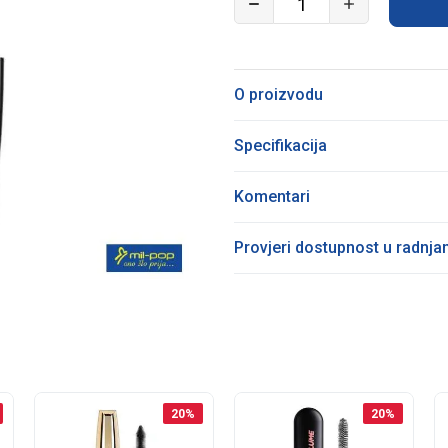
O proizvodu
Specifikacija
Komentari
Provjeri dostupnost u radnj
20
%
20
%