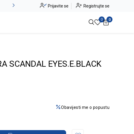
Novo u ponudi - Jadea
Prijavite se
Registrujte se
Pogledaj više
0
0
A SCANDAL EYES.E.BLACK
Obavijesti me o popustu