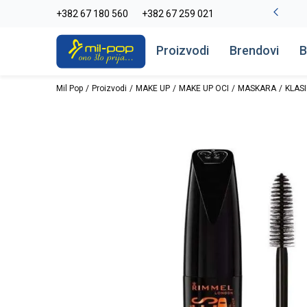
La Plage peškiri do -30%
+382 67 180 560
+382 67 259 021
Pogledaj više
Proizvodi
Brendovi
B
Mil Pop
Proizvodi
MAKE UP
MAKE UP OCI
MASKARA
KLAS