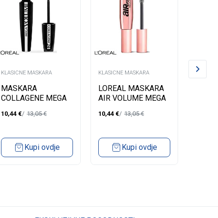
KLASICNE MASKARA
KLASICNE MASKARA
KLASICN
MASKARA
LOREAL MASKARA
LORE
COLLAGENE MEGA
AIR VOLUME MEGA
VOLU
VOLUME
LASH
10,44
€
13,05
€
10,44
€
13,05
€
11,83
€
PANO
Kupi ovdje
Kupi ovdje