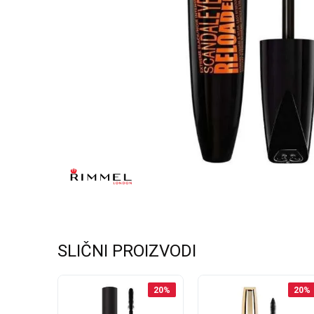
SLIČNI PROIZVODI
20
%
20
%
20
%