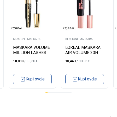
KLASICNE MASKARA
KLASICNE MASKARA
MASKARA VOLUME
LOREAL MASKARA
MILLION LASHES
AIR VOLUME 30H
BLACK
MEGA BLACK
10,88
€
13,60
€
10,44
€
13,05
€
Kupi ovdje
Kupi ovdje