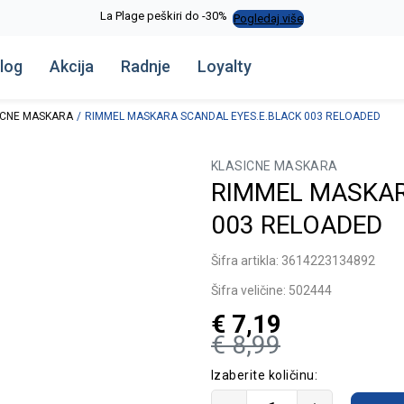
Alma Ras do -50%
Pogledaj više
log
Akcija
Radnje
Loyalty
ICNE MASKARA
RIMMEL MASKARA SCANDAL EYES.E.BLACK 003 RELOADED
KLASICNE MASKARA
RIMMEL MASKAR
003 RELOADED
Šifra artikla:
3614223134892
Šifra veličine:
502444
€
7,19
€
8,99
Izaberite količinu: