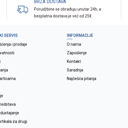
BRZA DOSTAVA
Porudžbine se obrađuju unutar 24h, a
besplatna dostava je već od 25€.
KI SERVIS
INFORMACIJE
šćenja i prodaje
O nama
ivatnosti
Zaposlenje
i
Kontakt
ćanja
Saradnja
karticama
Najčešća pitanja
je
sredstava
odustajanje
tikala za drugi