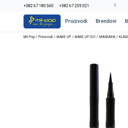
-20% na kompletan asortiman
+382 67 180 560
+382 67 259 021
Pogledaj više
Proizvodi
Brendovi
B
Mil Pop
Proizvodi
MAKE UP
MAKE UP OCI
MASKARA
KLAS