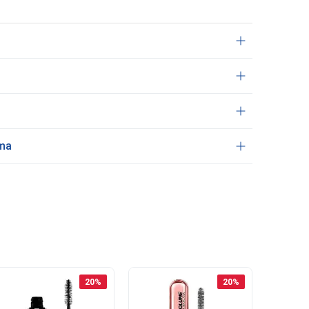
ama
20
%
20
%