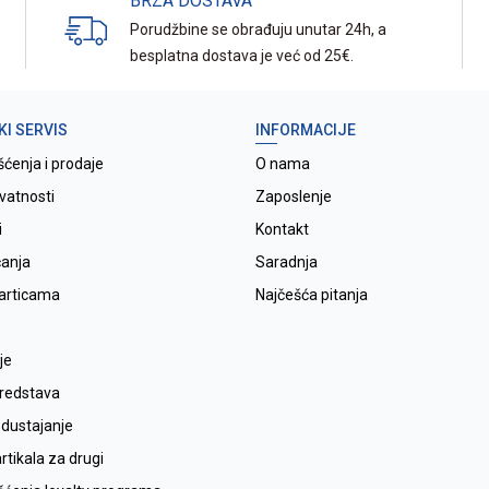
BRZA DOSTAVA
Porudžbine se obrađuju unutar 24h, a
besplatna dostava je već od 25€.
KI SERVIS
INFORMACIJE
šćenja i prodaje
O nama
ivatnosti
Zaposlenje
i
Kontakt
ćanja
Saradnja
karticama
Najčešća pitanja
je
sredstava
odustajanje
tikala za drugi