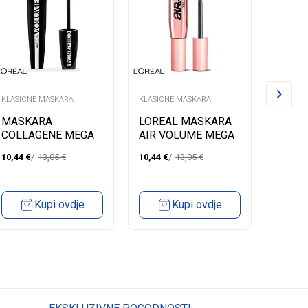
KLASICNE MASKARA
KLASICNE MASKARA
KLASICN
MASKARA
LOREAL MASKARA
LORE
COLLAGENE MEGA
AIR VOLUME MEGA
VOLU
VOLUME
LASH
10,44
€
13,05
€
10,44
€
13,05
€
11,83
€
PANO
Kupi ovdje
Kupi ovdje