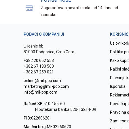
POVRAT ROBE
Zagarantovan povrat u roku od 14 dana od
isporuke.
PODACI O KOMPANIJI
KORISNIČ
Uslovi kori
Ljiješnje bb
81000 Podgorica, Crna Gora
Politika pr
+382 20 662 553
Kako kupit
+382 67 180 560
Načini pla
+382 67 259 021
Plaćanje 
online@mil-pop.com
marketing@mil-pop.com
Isporuka
info@mil-pop.com
Reklamaci
Račun
CKB 510-155-60
Povraćaj 
Hipotekarna banka 520-13214-09
Pravo na 
PIB:
02260620
Zamjena ar
Matični broj:
ME02260620