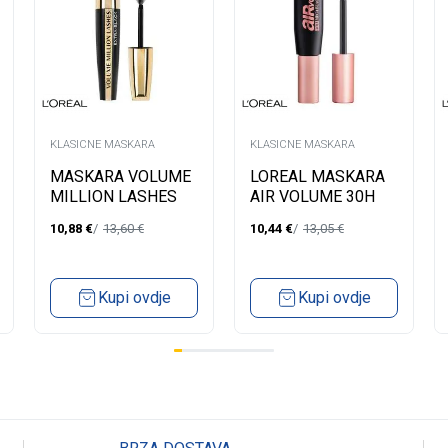
KLASICNE MASKARA
KLASICNE MASKARA
MASKARA VOLUME
LOREAL MASKARA
MILLION LASHES
AIR VOLUME 30H
BLACK
MEGA BLACK
10,88
€
13,60
€
10,44
€
13,05
€
Kupi ovdje
Kupi ovdje