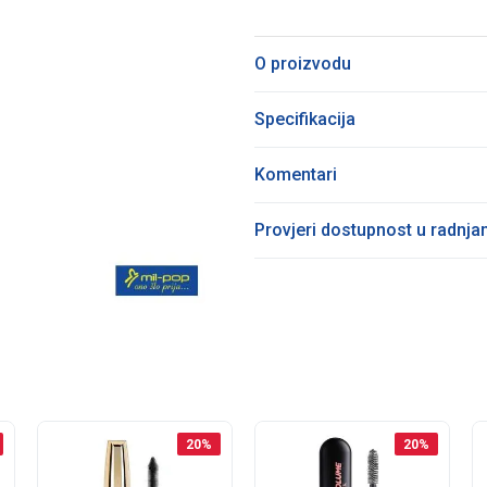
O proizvodu
Specifikacija
Komentari
Provjeri dostupnost u radnj
20
%
20
%