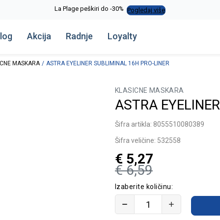
La Plage peškiri do -30%
Pogledaj više
log
Akcija
Radnje
Loyalty
ICNE MASKARA
ASTRA EYELINER SUBLIMINAL 16H PRO-LINER
KLASICNE MASKARA
ASTRA EYELINER
Šifra artikla:
8055510080389
Šifra veličine:
532558
€
5,27
€
6,59
Izaberite količinu: