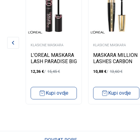
A
KLASICNE MASKARA
KLASICNE MASKARA
 ZA
L'OREAL MASKARA
MASKARA MILLION
OSH
LASH PARADISE BIG
LASHES CARBON
001
DEAL LATEX
BLACK
12,36
€
15,45
€
10,88
€
13,60
€
dje
Kupi ovdje
Kupi ovdje