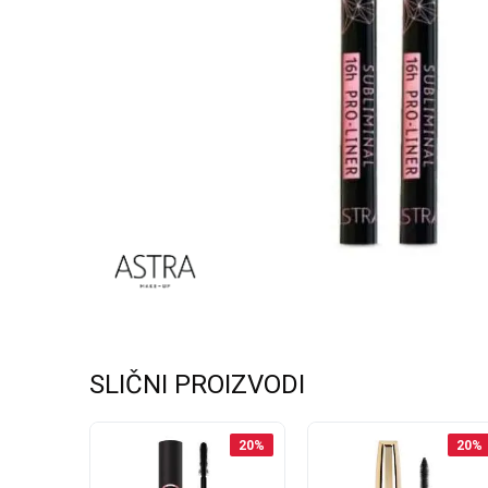
SLIČNI PROIZVODI
20
%
20
%
20
%