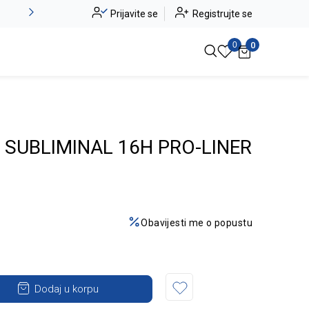
Alma Ras do -50%
Prijavite se
Registrujte se
Pogledaj više
0
0
 SUBLIMINAL 16H PRO-LINER
Obavijesti me o popustu
Dodaj u korpu