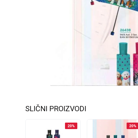
SLIČNI PROIZVODI
20
%
20
%
20
%