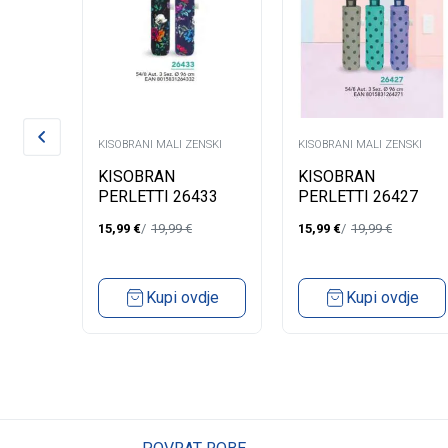
NSKI
KISOBRANI MALI ZENSKI
KISOBRANI MALI ZENSKI
KISOBRAN
KISOBRAN
021/1
PERLETTI 26433
PERLETTI 26427
Z.MALI
Z.MALI
15,99
€
19,99
€
15,99
€
19,99
€
dje
Kupi ovdje
Kupi ovdje