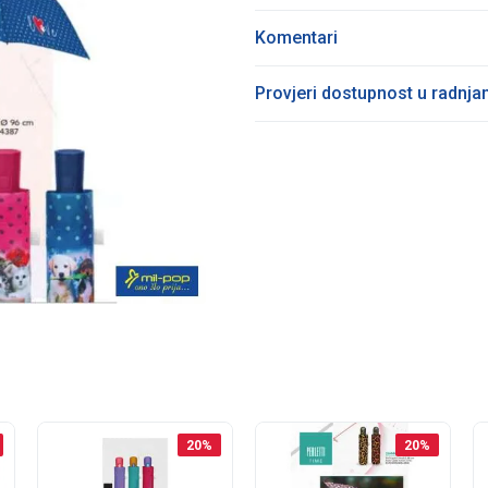
Komentari
Provjeri dostupnost u radnj
20
%
20
%