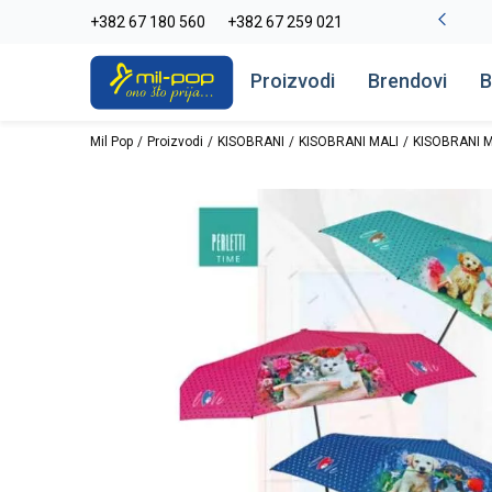
La Plage peškiri do -30%
+382 67 180 560
+382 67 259 021
Pogledaj više
Proizvodi
Brendovi
B
Mil Pop
Proizvodi
KISOBRANI
KISOBRANI MALI
KISOBRANI M