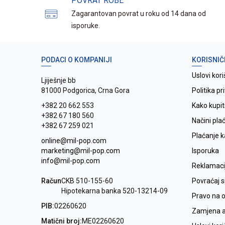
POVRAT ROBE
Zagarantovan povrat u roku od 14 dana od
isporuke.
PODACI O KOMPANIJI
KORISNIČ
Uslovi kori
Ljiješnje bb
81000 Podgorica, Crna Gora
Politika pr
+382 20 662 553
Kako kupit
+382 67 180 560
Načini pla
+382 67 259 021
Plaćanje 
online@mil-pop.com
marketing@mil-pop.com
Isporuka
info@mil-pop.com
Reklamaci
Račun
CKB 510-155-60
Povraćaj 
Hipotekarna banka 520-13214-09
Pravo na 
PIB:
02260620
Zamjena ar
Matični broj:
ME02260620