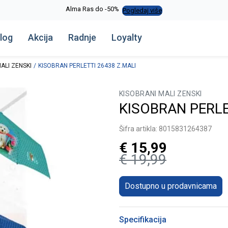
Alma Ras do -50%
Pogledaj više
log
Akcija
Radnje
Loyalty
ALI ZENSKI
KISOBRAN PERLETTI 26438 Z.MALI
KISOBRANI MALI ZENSKI
KISOBRAN PERLE
Šifra artikla:
8015831264387
€
15,99
€
19,99
Dostupno u prodavnicama
Specifikacija