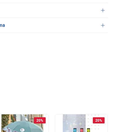
ama
20
%
20
%