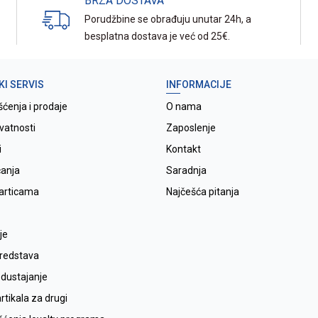
BRZA DOSTAVA
Porudžbine se obrađuju unutar 24h, a
besplatna dostava je već od 25€.
KI SERVIS
INFORMACIJE
šćenja i prodaje
O nama
ivatnosti
Zaposlenje
i
Kontakt
ćanja
Saradnja
karticama
Najčešća pitanja
je
sredstava
odustajanje
tikala za drugi