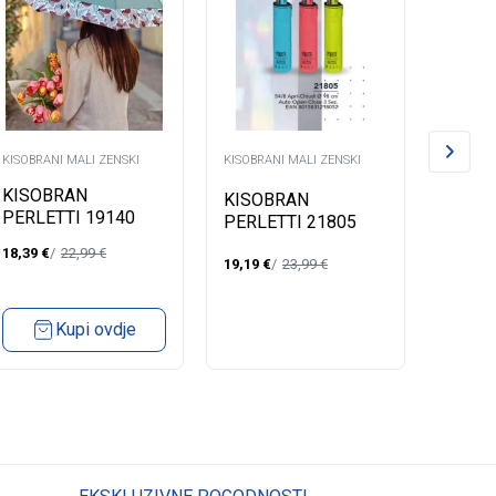
KISOBRANI MALI ZENSKI
KISOBRANI MALI ZENSKI
KISOBRA
KISOBRAN
KISO
KISOBRAN
PERLETTI 19140
PERLE
PERLETTI 21805
Z.MALI
Z,MAL
Z.MALI
18,39
€
22,99
€
19,19
€
19,19
€
23,99
€
Kupi ovdje