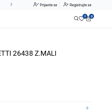
Novo u ponudi - Jadea
Prijavite se
Registrujte se
Pogledaj više
0
0
TTI 26438 Z.MALI