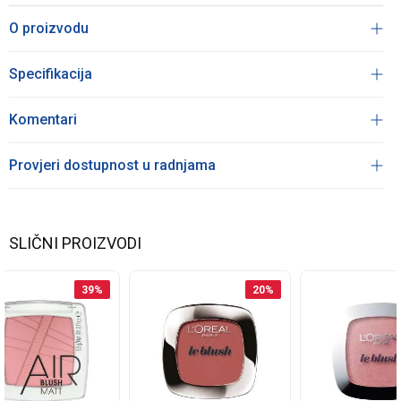
O proizvodu
Specifikacija
Komentari
Provjeri dostupnost u radnjama
SLIČNI PROIZVODI
39
%
20
%