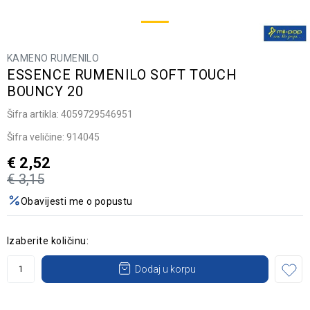
KAMENO RUMENILO
ESSENCE RUMENILO SOFT TOUCH
BOUNCY 20
Šifra artikla:
4059729546951
Šifra veličine:
914045
€
2,52
€
3,15
Obavijesti me o popustu
Izaberite količinu:
Dodaj u korpu