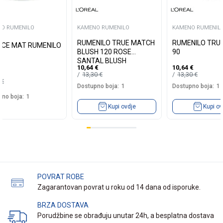
O RUMENILO
KAMENO RUMENILO
KAMENO RUMENIL
RUMENILO TRUE MATCH
RUMENILO TRU
ICE MAT RUMENILO
BLUSH 120 ROSE
90
SANTAL BLUSH
10,64
€
10,64
€
13,30
€
13,30
€
5
€
Dostupno boja:
1
Dostupno boja:
1
no boja:
1
Kupi ovdje
Kupi ov
POVRAT ROBE
Zagarantovan povrat u roku od 14 dana od isporuke.
BRZA DOSTAVA
Porudžbine se obrađuju unutar 24h, a besplatna dostava