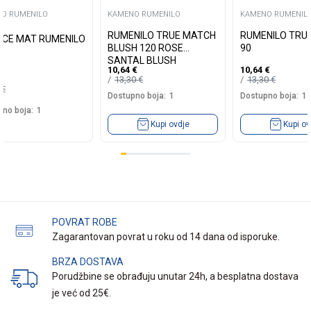
O RUMENILO
KAMENO RUMENILO
KAMENO RUMENIL
RUMENILO TRUE MATCH
RUMENILO TRU
ICE MAT RUMENILO
BLUSH 120 ROSE
90
SANTAL BLUSH
10,64
€
10,64
€
13,30
€
13,30
€
5
€
Dostupno boja:
1
Dostupno boja:
1
no boja:
1
Kupi ovdje
Kupi ov
POVRAT ROBE
Zagarantovan povrat u roku od 14 dana od isporuke.
BRZA DOSTAVA
Porudžbine se obrađuju unutar 24h, a besplatna dostava
je već od 25€.