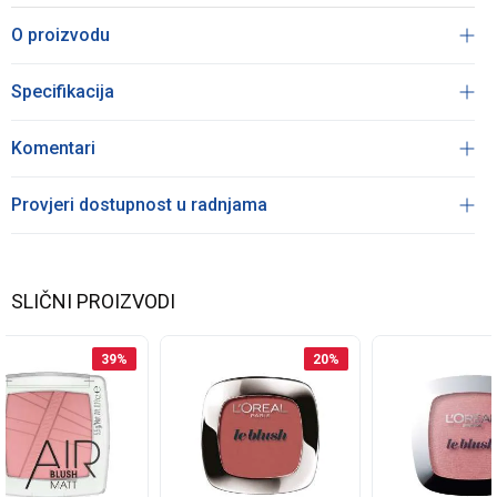
O proizvodu
Specifikacija
Komentari
Provjeri dostupnost u radnjama
SLIČNI PROIZVODI
39
%
20
%