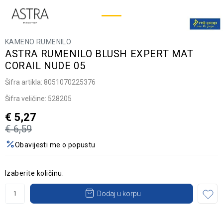
KAMENO RUMENILO
ASTRA RUMENILO BLUSH EXPERT MAT
CORAIL NUDE 05
Šifra artikla:
8051070225376
Šifra veličine:
528205
€
5,27
€
6,59
Obavijesti me o popustu
Izaberite količinu:
Dodaj u korpu