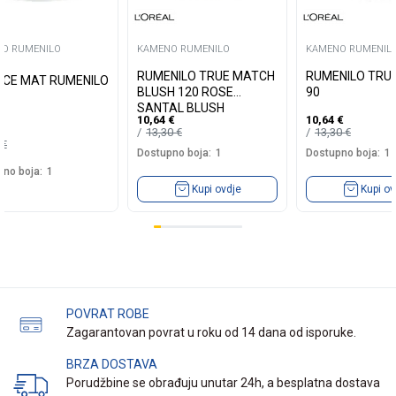
O RUMENILO
KAMENO RUMENILO
KAMENO RUMENIL
RUMENILO TRUE MATCH
RUMENILO TRU
ICE MAT RUMENILO
BLUSH 120 ROSE
90
SANTAL BLUSH
10,64
€
10,64
€
13,30
€
13,30
€
5
€
Dostupno boja:
1
Dostupno boja:
1
no boja:
1
Kupi ovdje
Kupi ov
POVRAT ROBE
Zagarantovan povrat u roku od 14 dana od isporuke.
BRZA DOSTAVA
Porudžbine se obrađuju unutar 24h, a besplatna dostava