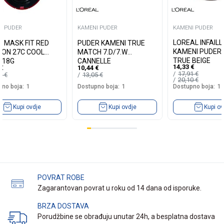
I PUDER
KAMENI PUDER
KAMENI PUDER
LOREAL INFAILL
R MASK FIT RED
PUDER KAMENI TRUE
KAMENI PUDER 
ION 27C COOL
MATCH 7.D/7.W
TRUE BEIGE
E 18G
CANNELLE
14,33
€
€
10,44
€
17,91
€
90
€
13,05
€
20,10
€
no boja:
1
Dostupno boja:
1
Dostupno boja:
1
Kupi ovdje
Kupi ovdje
Kupi ov
POVRAT ROBE
Zagarantovan povrat u roku od 14 dana od isporuke.
BRZA DOSTAVA
Porudžbine se obrađuju unutar 24h, a besplatna dostava