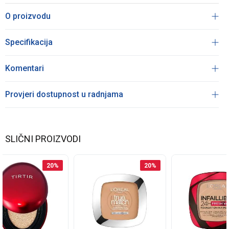
O proizvodu
Specifikacija
Komentari
Provjeri dostupnost u radnjama
SLIČNI PROIZVODI
20
%
20
%