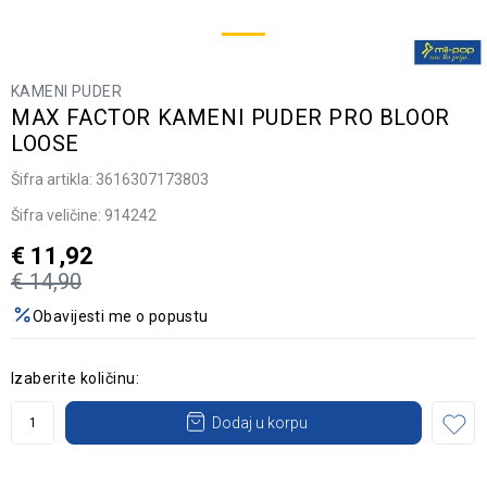
KAMENI PUDER
MAX FACTOR KAMENI PUDER PRO BLOOR
LOOSE
Šifra artikla:
3616307173803
Šifra veličine:
914242
€
11,92
€
14,90
Obavijesti me o popustu
Izaberite količinu:
Dodaj u korpu