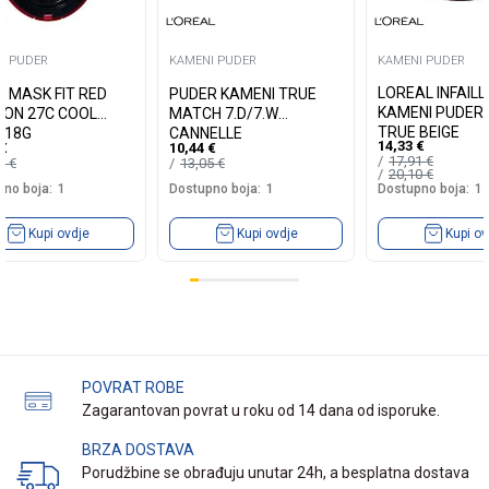
I PUDER
KAMENI PUDER
KAMENI PUDER
LOREAL INFAILL
R MASK FIT RED
PUDER KAMENI TRUE
KAMENI PUDER 
ION 27C COOL
MATCH 7.D/7.W
TRUE BEIGE
E 18G
CANNELLE
14,33
€
€
10,44
€
17,91
€
90
€
13,05
€
20,10
€
no boja:
1
Dostupno boja:
1
Dostupno boja:
1
Kupi ovdje
Kupi ovdje
Kupi ov
POVRAT ROBE
Zagarantovan povrat u roku od 14 dana od isporuke.
BRZA DOSTAVA
Porudžbine se obrađuju unutar 24h, a besplatna dostava