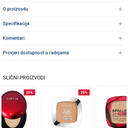
O proizvodu
Specifikacija
Komentari
Provjeri dostupnost u radnjama
SLIČNI PROIZVODI
20
%
20
%