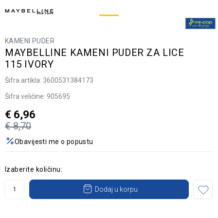
KAMENI PUDER
MAYBELLINE KAMENI PUDER ZA LICE
115 IVORY
Šifra artikla:
3600531384173
Šifra veličine:
905695
€
6,96
€
8,70
Obavijesti me o popustu
Izaberite količinu:
Dodaj u korpu