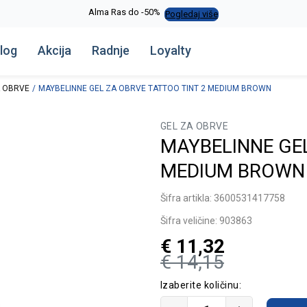
Alma Ras do -50%
Pogledaj više
log
Akcija
Radnje
Loyalty
A OBRVE
MAYBELINNE GEL ZA OBRVE TATTOO TINT 2 MEDIUM BROWN
GEL ZA OBRVE
MAYBELINNE GEL
MEDIUM BROWN
Šifra artikla:
3600531417758
Šifra veličine:
903863
€
11,32
€
14,15
Izaberite količinu: