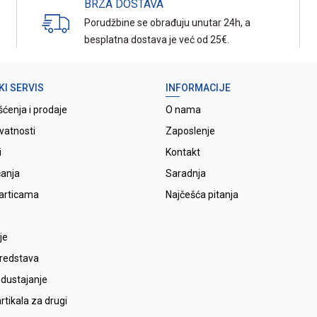
BRZA DOSTAVA
Porudžbine se obrađuju unutar 24h, a
besplatna dostava je već od 25€.
KI SERVIS
INFORMACIJE
šćenja i prodaje
O nama
ivatnosti
Zaposlenje
i
Kontakt
ćanja
Saradnja
karticama
Najčešća pitanja
je
sredstava
odustajanje
tikala za drugi