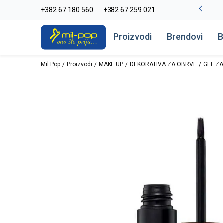
La Plage peškiri do -30%
+382 67 180 560
+382 67 259 021
Pogledaj više
Proizvodi
Brendovi
B
Mil Pop
Proizvodi
MAKE UP
DEKORATIVA ZA OBRVE
GEL Z