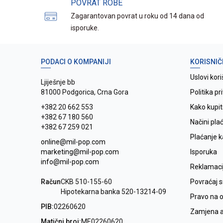
POVRAT ROBE
Zagarantovan povrat u roku od 14 dana od
isporuke.
PODACI O KOMPANIJI
KORISNIČ
Uslovi kori
Ljiješnje bb
81000 Podgorica, Crna Gora
Politika pr
+382 20 662 553
Kako kupit
+382 67 180 560
Načini pla
+382 67 259 021
Plaćanje 
online@mil-pop.com
marketing@mil-pop.com
Isporuka
info@mil-pop.com
Reklamaci
Račun
CKB 510-155-60
Povraćaj 
Hipotekarna banka 520-13214-09
Pravo na 
PIB:
02260620
Zamjena ar
Matični broj:
ME02260620