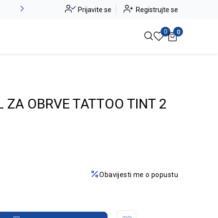
Novo u ponudi - Jadea
Prijavite se
Registrujte se
Pogledaj više
0
0
 ZA OBRVE TATTOO TINT 2
Obavijesti me o popustu