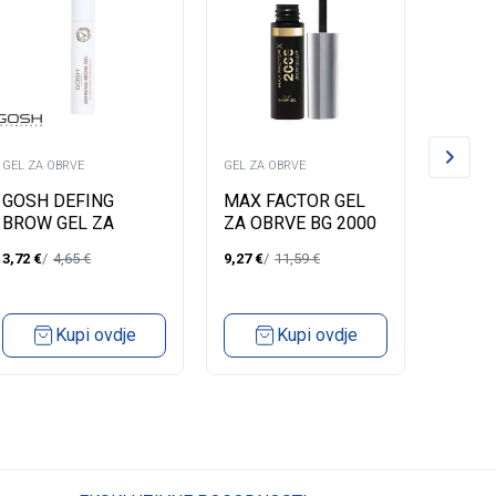
GEL ZA OBRVE
GEL ZA OBRVE
GEL ZA 
GOSH DEFING
MAX FACTOR GEL
MAX F
BROW GEL ZA
ZA OBRVE BG 2000
ZA OB
OBRVE 8ML
CAL 000 CLEAR
CAL 0
3,72
€
4,65
€
9,27
€
11,59
€
9,27
€
BLON
Kupi ovdje
Kupi ovdje