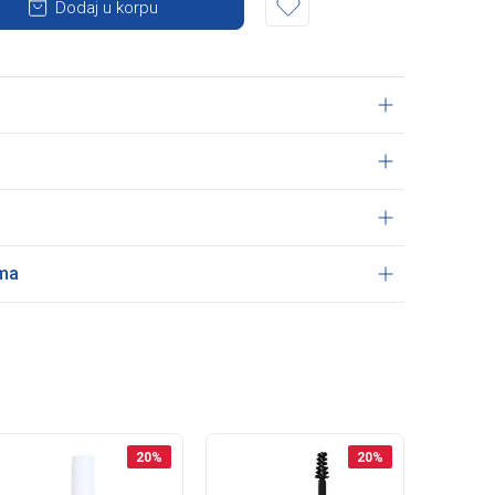
Dodaj u korpu
ama
20
%
20
%