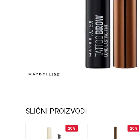
SLIČNI PROIZVODI
20
%
20
%
20
%