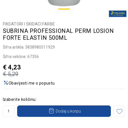
FIKSATORI I SKIDACI FARBE
SUBRINA PROFESSIONAL PERM LOSION
FORTE ELASTIN 500ML
Šifra artikla:
3838980511929
Šifra veličine:
67356
€
4,23
€
5,29
Obavijesti me o popustu
Izaberite količinu:
Dodaj u korpu