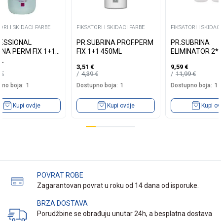
ORI I SKIDACI FARBE
FIKSATORI I SKIDACI FARBE
FIKSATORI I SKIDAC
ESSIONAL
PR.SUBRINA PROF.PERM
PR.SUBRINA
INA PERM FIX 1+1
FIX 1+1 450ML
ELIMINATOR 2*
L
3,51
€
9,59
€
9
€
4,39
€
11,99
€
no boja:
1
Dostupno boja:
1
Dostupno boja:
1
Kupi ovdje
Kupi ovdje
Kupi ov
POVRAT ROBE
Zagarantovan povrat u roku od 14 dana od isporuke.
BRZA DOSTAVA
Porudžbine se obrađuju unutar 24h, a besplatna dostava