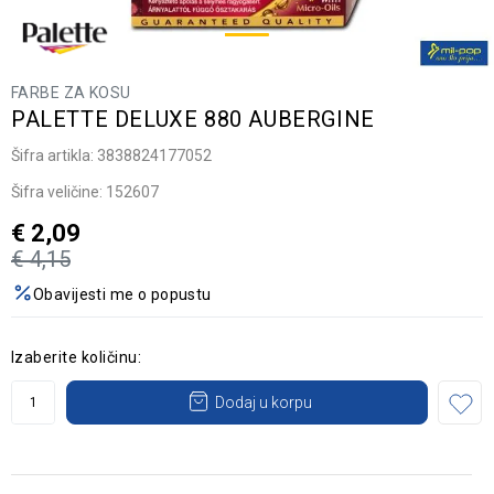
FARBE ZA KOSU
PALETTE DELUXE 880 AUBERGINE
Šifra artikla:
3838824177052
Šifra veličine:
152607
€
2,09
€
4,15
Obavijesti me o popustu
Izaberite količinu:
Dodaj u korpu