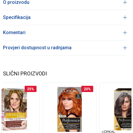
O proizvodu
Specifikacija
Komentari
Provjeri dostupnost u radnjama
SLIČNI PROIZVODI
25
%
20
%