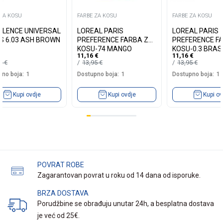
 ZA KOSU
FARBE ZA KOSU
FARBE ZA KOSU
LLENCE UNIVERSAL
LOREAL PARIS
LOREAL PARIS
S 6.03 ASH BROWN
PREFERENCE FARBA ZA
PREFERENCE F
KOSU-74 MANGO
KOSU-0.3 BRASI
11,16
€
11,16
€
INTENSE COOPER
DARK BROWN
19
€
13,95
€
13,95
€
no boja:
1
Dostupno boja:
1
Dostupno boja:
1
Kupi ovdje
Kupi ovdje
Kupi ov
POVRAT ROBE
Zagarantovan povrat u roku od 14 dana od isporuke.
BRZA DOSTAVA
Porudžbine se obrađuju unutar 24h, a besplatna dostava
je već od 25€.