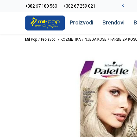
La Plage peškiri do -30%
+382 67 180 560
+382 67 259 021
Pogledaj više
Proizvodi
Brendovi
B
Mil Pop
Proizvodi
KOZMETIKA
NJEGA KOSE
FARBE ZA KOS