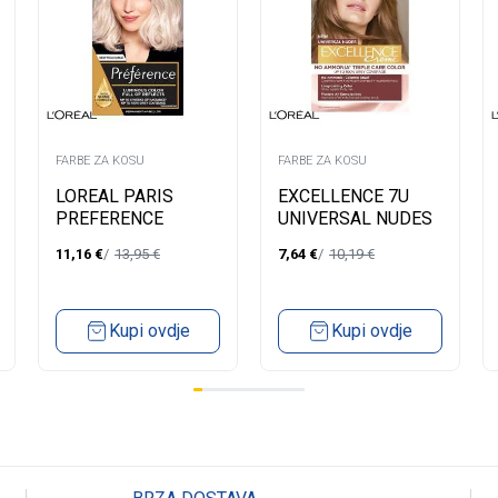
FARBE ZA KOSU
FARBE ZA KOSU
LOREAL PARIS
EXCELLENCE 7U
PREFERENCE
UNIVERSAL NUDES
FARBA ZA KOSU-
BLOND
11,16
€
13,95
€
7,64
€
10,19
€
10.21 STOCKHOLM
VERY LIGHT PEARL
BLONDE
Kupi ovdje
Kupi ovdje