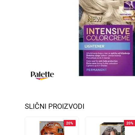
SLIČNI PROIZVODI
25
%
20
%
20
%