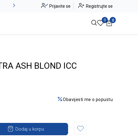
-20% na kompletan asortiman
Prijavite se
Registrujte se
Pogledaj više
0
0
TRA ASH BLOND ICC
Obavijesti me o popustu
Dodaj u korpu