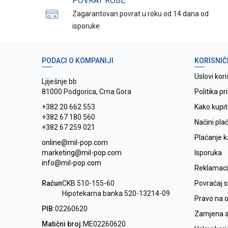
POVRAT ROBE
Zagarantovan povrat u roku od 14 dana od
isporuke.
PODACI O KOMPANIJI
KORISNIČ
Uslovi kori
Ljiješnje bb
81000 Podgorica, Crna Gora
Politika pr
+382 20 662 553
Kako kupit
+382 67 180 560
Načini pla
+382 67 259 021
Plaćanje 
online@mil-pop.com
marketing@mil-pop.com
Isporuka
info@mil-pop.com
Reklamaci
Račun
CKB 510-155-60
Povraćaj 
Hipotekarna banka 520-13214-09
Pravo na 
PIB:
02260620
Zamjena ar
Matični broj:
ME02260620