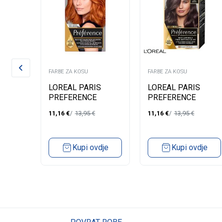
FARBE ZA KOSU
FARBE ZA KOSU
LOREAL PARIS
LOREAL PARIS
UDES
PREFERENCE
PREFERENCE
OWN
FARBA ZA KOSU-74
FARBA ZA KOSU-0.3
11,16
€
13,95
€
11,16
€
13,95
€
MANGO INTENSE
BRASILIA DARK
COOPER
BROWN
dje
Kupi ovdje
Kupi ovdje