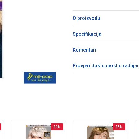
O proizvodu
Specifikacija
Komentari
Provjeri dostupnost u radnj
20
%
25
%