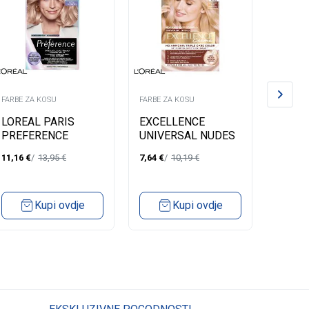
FARBE ZA KOSU
FARBE ZA KOSU
FARBE Z
LOREAL PARIS
EXCELLENCE
LOREA
PREFERENCE
UNIVERSAL NUDES
PREF
FARBA ZA KOSU-
10U UNIVERSAL
FARBA
11,16
€
13,95
€
7,64
€
10,19
€
11,16
€
9.12 SIBERIA VERY
LIGHTEST BLOND
8.12 
LIGHT BLONDE
BEIGE
Kupi ovdje
Kupi ovdje