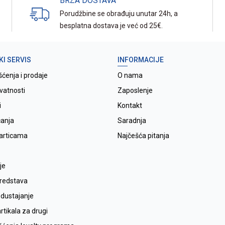
BRZA DOSTAVA
Porudžbine se obrađuju unutar 24h, a
besplatna dostava je već od 25€.
KI SERVIS
INFORMACIJE
šćenja i prodaje
O nama
ivatnosti
Zaposlenje
i
Kontakt
ćanja
Saradnja
karticama
Najčešća pitanja
je
sredstava
odustajanje
tikala za drugi