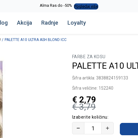
Alma Ras do -50%
Pogledaj više
log
Akcija
Radnje
Loyalty
U
PALETTE A10 ULTRA ASH BLOND ICC
FARBE ZA KOSU
PALETTE A10 UL
Šifra artikla:
3838824159133
Šifra veličine:
152240
€
2,79
€
3,79
Izaberite količinu: