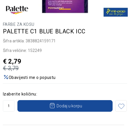
FARBE ZA KOSU
PALETTE C1 BLUE BLACK ICC
Šifra artikla:
3838824159171
Šifra veličine:
152249
€
2,79
€
3,79
Obavijesti me o popustu
Izaberite količinu:
Dodaj u korpu