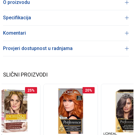
O proizvodu
Specifikacija
Komentari
Provjeri dostupnost u radnjama
SLIČNI PROIZVODI
25
%
20
%