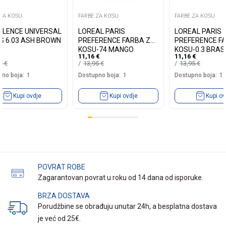
 ZA KOSU
FARBE ZA KOSU
FARBE ZA KOSU
LLENCE UNIVERSAL
LOREAL PARIS
LOREAL PARIS
S 6.03 ASH BROWN
PREFERENCE FARBA ZA
PREFERENCE F
KOSU-74 MANGO
KOSU-0.3 BRASI
11,16
€
11,16
€
INTENSE COOPER
DARK BROWN
19
€
13,95
€
13,95
€
no boja:
1
Dostupno boja:
1
Dostupno boja:
1
Kupi ovdje
Kupi ovdje
Kupi ov
POVRAT ROBE
Zagarantovan povrat u roku od 14 dana od isporuke.
BRZA DOSTAVA
Porudžbine se obrađuju unutar 24h, a besplatna dostava
je već od 25€.