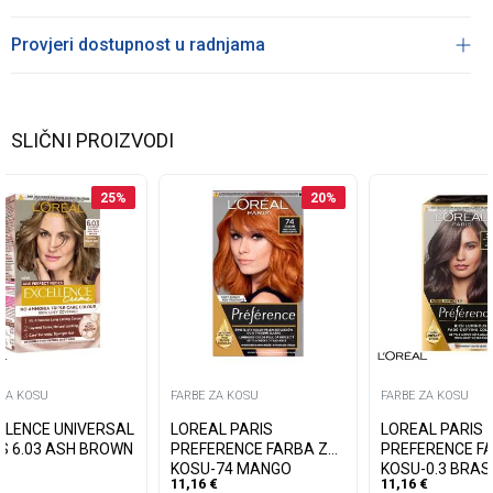
Provjeri dostupnost u radnjama
SLIČNI PROIZVODI
25
%
20
%
 ZA KOSU
FARBE ZA KOSU
FARBE ZA KOSU
LLENCE UNIVERSAL
LOREAL PARIS
LOREAL PARIS
S 6.03 ASH BROWN
PREFERENCE FARBA ZA
PREFERENCE F
KOSU-74 MANGO
KOSU-0.3 BRASI
11,16
€
11,16
€
INTENSE COOPER
DARK BROWN