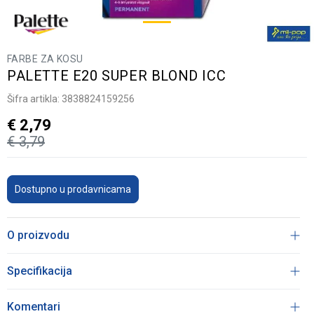
FARBE ZA KOSU
PALETTE E20 SUPER BLOND ICC
Šifra artikla:
3838824159256
€
2,79
€
3,79
Dostupno u prodavnicama
O proizvodu
Specifikacija
Komentari