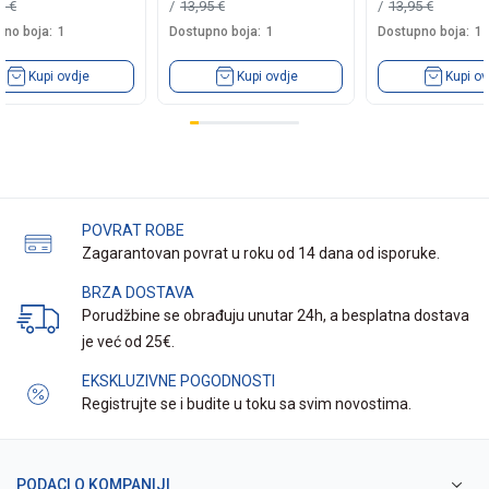
19
€
13,95
€
13,95
€
no boja:
1
Dostupno boja:
1
Dostupno boja:
1
Kupi ovdje
Kupi ovdje
Kupi ov
POVRAT ROBE
Zagarantovan povrat u roku od 14 dana od isporuke.
BRZA DOSTAVA
Porudžbine se obrađuju unutar 24h, a besplatna dostava
je već od 25€.
EKSKLUZIVNE POGODNOSTI
Registrujte se i budite u toku sa svim novostima.
PODACI O KOMPANIJI