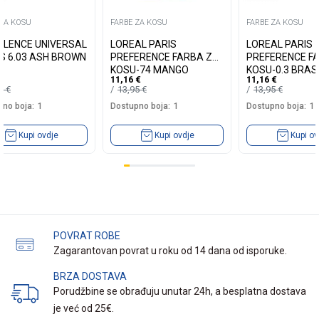
 ZA KOSU
FARBE ZA KOSU
FARBE ZA KOSU
LLENCE UNIVERSAL
LOREAL PARIS
LOREAL PARIS
S 6.03 ASH BROWN
PREFERENCE FARBA ZA
PREFERENCE F
KOSU-74 MANGO
KOSU-0.3 BRASI
11,16
€
11,16
€
INTENSE COOPER
DARK BROWN
19
€
13,95
€
13,95
€
no boja:
1
Dostupno boja:
1
Dostupno boja:
1
Kupi ovdje
Kupi ovdje
Kupi ov
POVRAT ROBE
Zagarantovan povrat u roku od 14 dana od isporuke.
BRZA DOSTAVA
Porudžbine se obrađuju unutar 24h, a besplatna dostava
je već od 25€.