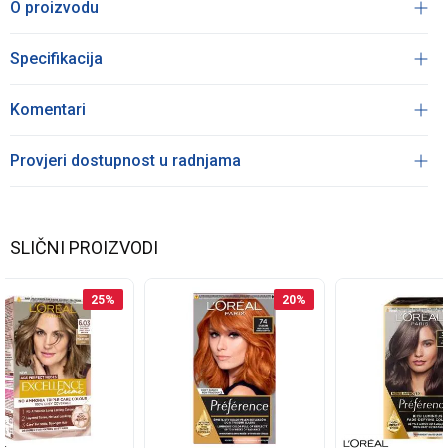
O proizvodu
Specifikacija
Komentari
Provjeri dostupnost u radnjama
SLIČNI PROIZVODI
25
%
20
%