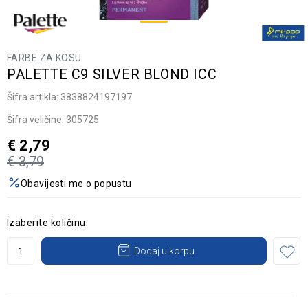
FARBE ZA KOSU
PALETTE C9 SILVER BLOND ICC
Šifra artikla:
3838824197197
Šifra veličine:
305725
€
2,79
€
3,79
Obavijesti me o popustu
Izaberite količinu:
Dodaj u korpu