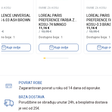
 ZA KOSU
FARBE ZA KOSU
FARBE ZA KOSU
LLENCE UNIVERSAL
LOREAL PARIS
LOREAL PARIS
S 6.03 ASH BROWN
PREFERENCE FARBA ZA
PREFERENCE F
KOSU-74 MANGO
KOSU-0.3 BRASI
11,16
€
11,16
€
INTENSE COOPER
DARK BROWN
19
€
13,95
€
13,95
€
no boja:
1
Dostupno boja:
1
Dostupno boja:
1
Kupi ovdje
Kupi ovdje
Kupi ov
POVRAT ROBE
Zagarantovan povrat u roku od 14 dana od isporuke.
BRZA DOSTAVA
Porudžbine se obrađuju unutar 24h, a besplatna dostava
je već od 25€.