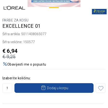
FARBE ZA KOSU
EXCELLENCE 01
Šifra artikla:
5011408065077
Šifra veličine:
150577
€
6,94
€
9,25
Obavijesti me o popustu
Izaberite količinu:
Dodaj u korpu