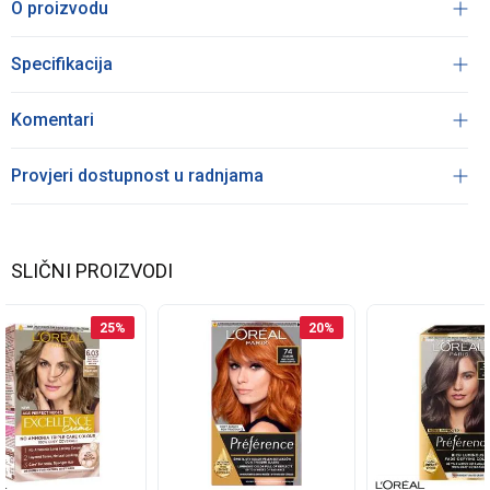
O proizvodu
Specifikacija
Komentari
Provjeri dostupnost u radnjama
SLIČNI PROIZVODI
25
%
20
%