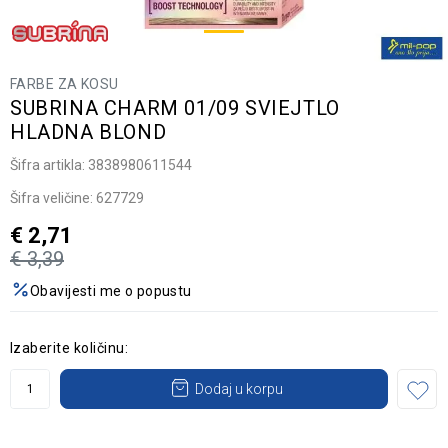
FARBE ZA KOSU
SUBRINA CHARM 01/09 SVIEJTLO
HLADNA BLOND
Šifra artikla:
3838980611544
Šifra veličine:
627729
€
2,71
€
3,39
Obavijesti me o popustu
Izaberite količinu:
Dodaj u korpu