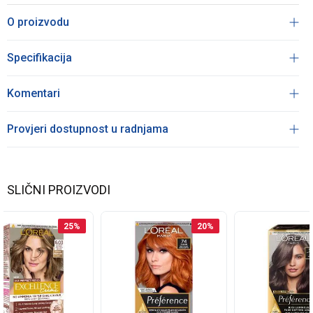
O proizvodu
Specifikacija
Komentari
Provjeri dostupnost u radnjama
SLIČNI PROIZVODI
25
%
20
%