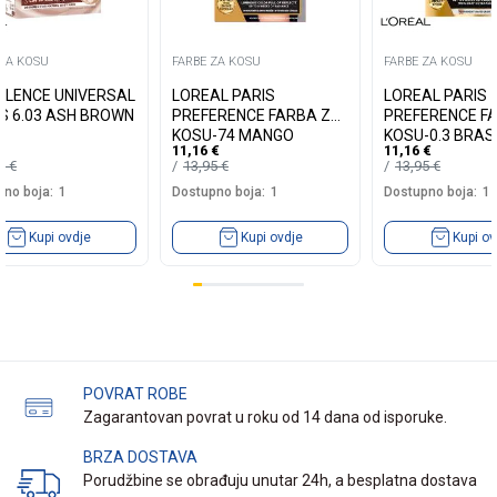
 ZA KOSU
FARBE ZA KOSU
FARBE ZA KOSU
LLENCE UNIVERSAL
LOREAL PARIS
LOREAL PARIS
S 6.03 ASH BROWN
PREFERENCE FARBA ZA
PREFERENCE F
KOSU-74 MANGO
KOSU-0.3 BRASI
11,16
€
11,16
€
INTENSE COOPER
DARK BROWN
19
€
13,95
€
13,95
€
no boja:
1
Dostupno boja:
1
Dostupno boja:
1
Kupi ovdje
Kupi ovdje
Kupi ov
POVRAT ROBE
Zagarantovan povrat u roku od 14 dana od isporuke.
BRZA DOSTAVA
Porudžbine se obrađuju unutar 24h, a besplatna dostava