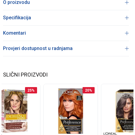
O proizvodu
Specifikacija
Komentari
Provjeri dostupnost u radnjama
SLIČNI PROIZVODI
25
%
20
%