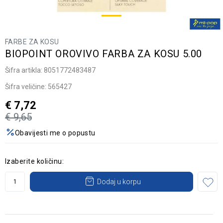
FARBE ZA KOSU
BIOPOINT OROVIVO FARBA ZA KOSU 5.00
Šifra artikla:
8051772483487
Šifra veličine:
565427
€
7,72
€
9,65
Obavijesti me o popustu
Izaberite količinu:
Dodaj u korpu