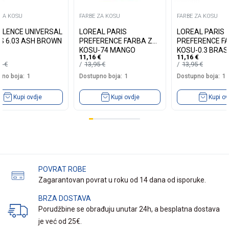
 ZA KOSU
FARBE ZA KOSU
FARBE ZA KOSU
LLENCE UNIVERSAL
LOREAL PARIS
LOREAL PARIS
S 6.03 ASH BROWN
PREFERENCE FARBA ZA
PREFERENCE F
KOSU-74 MANGO
KOSU-0.3 BRASI
11,16
€
11,16
€
INTENSE COOPER
DARK BROWN
19
€
13,95
€
13,95
€
no boja:
1
Dostupno boja:
1
Dostupno boja:
1
Kupi ovdje
Kupi ovdje
Kupi ov
POVRAT ROBE
Zagarantovan povrat u roku od 14 dana od isporuke.
BRZA DOSTAVA
Porudžbine se obrađuju unutar 24h, a besplatna dostava
je već od 25€.