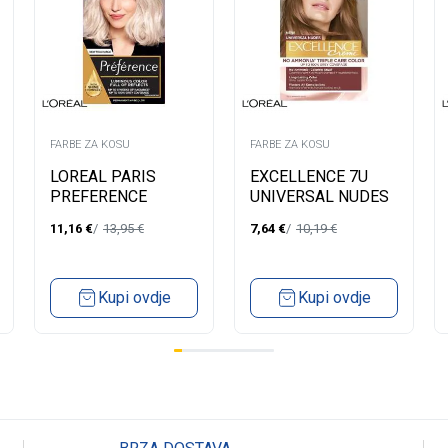
FARBE ZA KOSU
FARBE ZA KOSU
LOREAL PARIS
EXCELLENCE 7U
PREFERENCE
UNIVERSAL NUDES
FARBA ZA KOSU-
BLOND
11,16
€
13,95
€
7,64
€
10,19
€
10.21 STOCKHOLM
VERY LIGHT PEARL
BLONDE
Kupi ovdje
Kupi ovdje