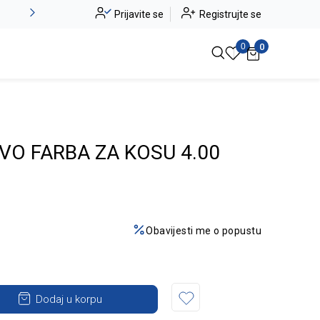
Alma Ras do -50%
Prijavite se
Registrujte se
Pogledaj više
0
0
VO FARBA ZA KOSU 4.00
Obavijesti me o popustu
Dodaj u korpu