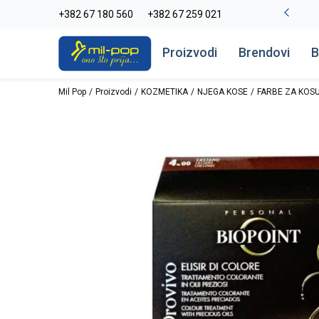
-20% na kompletan asortiman
+382 67 180 560
+382 67 259 021
Pogledaj više
Proizvodi
Brendovi
B
Mil Pop
Proizvodi
KOZMETIKA
NJEGA KOSE
FARBE ZA KOS