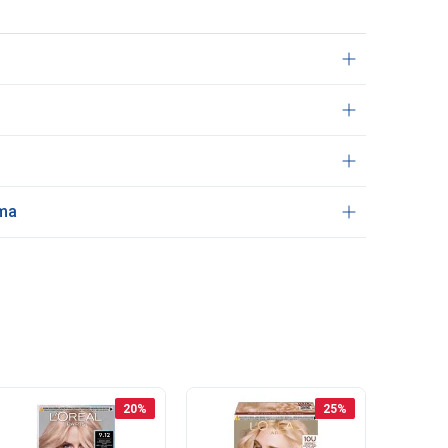
ama
20
%
25
%