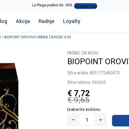
La Plage peškiri do -30%
Pogledaj više
log
Akcija
Radnje
Loyalty
U
BIOPOINT OROVIVO FARBA ZA KOSU 4.00
FARBE ZA KOSU
BIOPOINT OROVI
Šifra artikla:
8051772483470
Šifra veličine:
565425
€
7,72
€
9,65
Izaberite količinu: