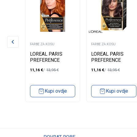
FARBE ZA KOSU
FARBE ZA KOSU
LOREAL PARIS
LOREAL PARIS
UDES
PREFERENCE
PREFERENCE
OWN
FARBA ZA KOSU-74
FARBA ZA KOSU-0.3
11,16
€
13,95
€
11,16
€
13,95
€
MANGO INTENSE
BRASILIA DARK
COOPER
BROWN
dje
Kupi ovdje
Kupi ovdje