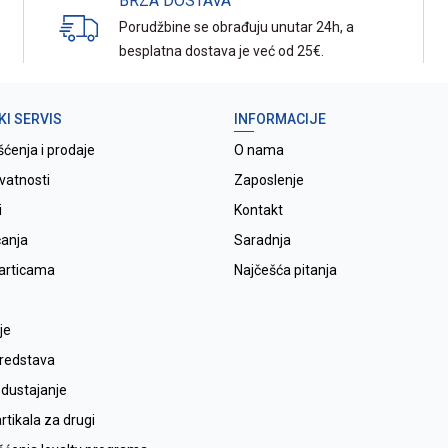
BRZA DOSTAVA
Porudžbine se obrađuju unutar 24h, a
besplatna dostava je već od 25€.
KI SERVIS
INFORMACIJE
šćenja i prodaje
O nama
ivatnosti
Zaposlenje
i
Kontakt
ćanja
Saradnja
karticama
Najčešća pitanja
je
sredstava
odustajanje
tikala za drugi