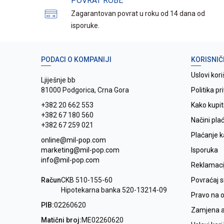
POVRAT ROBE
Zagarantovan povrat u roku od 14 dana od
isporuke.
PODACI O KOMPANIJI
KORISNIČ
Uslovi kori
Ljiješnje bb
81000 Podgorica, Crna Gora
Politika pr
+382 20 662 553
Kako kupit
+382 67 180 560
Načini pla
+382 67 259 021
Plaćanje 
online@mil-pop.com
marketing@mil-pop.com
Isporuka
info@mil-pop.com
Reklamaci
Račun
CKB 510-155-60
Povraćaj 
Hipotekarna banka 520-13214-09
Pravo na 
PIB:
02260620
Zamjena ar
Matični broj:
ME02260620