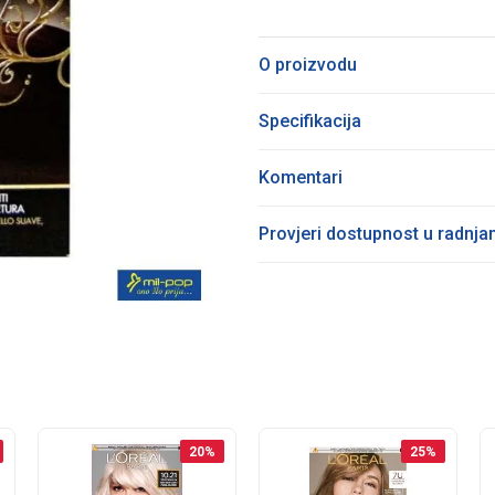
O proizvodu
Specifikacija
Komentari
Provjeri dostupnost u radnj
20
%
25
%