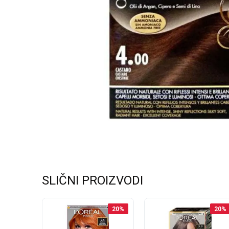
SLIČNI PROIZVODI
25
%
20
%
20
%