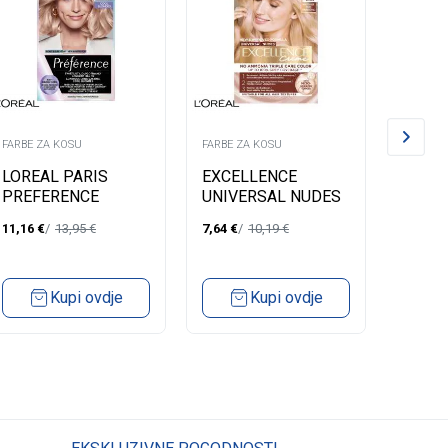
FARBE ZA KOSU
FARBE ZA KOSU
FARBE Z
LOREAL PARIS
EXCELLENCE
LOREA
PREFERENCE
UNIVERSAL NUDES
PREF
FARBA ZA KOSU-
10U UNIVERSAL
FARBA
11,16
€
13,95
€
7,64
€
10,19
€
11,16
€
9.12 SIBERIA VERY
LIGHTEST BLOND
8.12 
LIGHT BLONDE
BEIGE
Kupi ovdje
Kupi ovdje