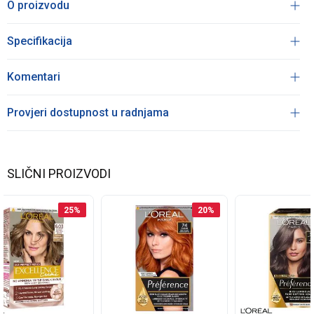
O proizvodu
Specifikacija
Komentari
Provjeri dostupnost u radnjama
SLIČNI PROIZVODI
25
%
20
%