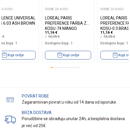
 ZA KOSU
FARBE ZA KOSU
FARBE ZA KOSU
LLENCE UNIVERSAL
LOREAL PARIS
LOREAL PARIS
S 6.03 ASH BROWN
PREFERENCE FARBA ZA
PREFERENCE F
KOSU-74 MANGO
KOSU-0.3 BRASI
11,16
€
11,16
€
INTENSE COOPER
DARK BROWN
19
€
13,95
€
13,95
€
no boja:
1
Dostupno boja:
1
Dostupno boja:
1
Kupi ovdje
Kupi ovdje
Kupi ov
POVRAT ROBE
Zagarantovan povrat u roku od 14 dana od isporuke.
BRZA DOSTAVA
Porudžbine se obrađuju unutar 24h, a besplatna dostava
je već od 25€.