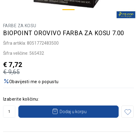
FARBE ZA KOSU
BIOPOINT OROVIVO FARBA ZA KOSU 7.00
Šifra artikla:
8051772483500
Šifra veličine:
565432
€
7,72
€
9,65
Obavijesti me o popustu
Izaberite količinu:
Dodaj u korpu