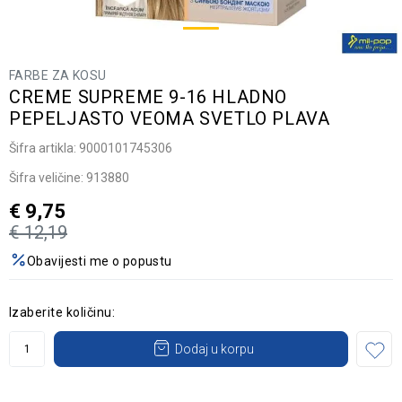
FARBE ZA KOSU
CREME SUPREME 9-16 HLADNO
PEPELJASTO VEOMA SVETLO PLAVA
Šifra artikla:
9000101745306
Šifra veličine:
913880
€
9,75
€
12,19
Obavijesti me o popustu
Izaberite količinu:
Dodaj u korpu