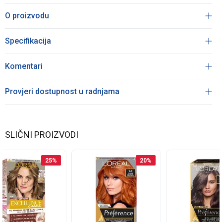
O proizvodu
Specifikacija
Komentari
Provjeri dostupnost u radnjama
SLIČNI PROIZVODI
25
%
20
%