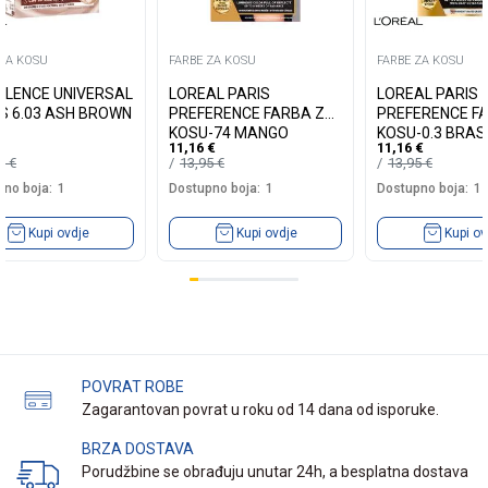
 ZA KOSU
FARBE ZA KOSU
FARBE ZA KOSU
LLENCE UNIVERSAL
LOREAL PARIS
LOREAL PARIS
S 6.03 ASH BROWN
PREFERENCE FARBA ZA
PREFERENCE F
KOSU-74 MANGO
KOSU-0.3 BRASI
11,16
€
11,16
€
INTENSE COOPER
DARK BROWN
19
€
13,95
€
13,95
€
no boja:
1
Dostupno boja:
1
Dostupno boja:
1
Kupi ovdje
Kupi ovdje
Kupi ov
POVRAT ROBE
Zagarantovan povrat u roku od 14 dana od isporuke.
BRZA DOSTAVA
Porudžbine se obrađuju unutar 24h, a besplatna dostava