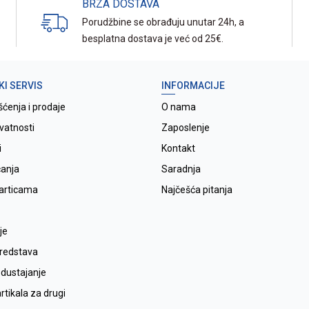
BRZA DOSTAVA
Porudžbine se obrađuju unutar 24h, a
besplatna dostava je već od 25€.
KI SERVIS
INFORMACIJE
šćenja i prodaje
O nama
ivatnosti
Zaposlenje
i
Kontakt
ćanja
Saradnja
karticama
Najčešća pitanja
je
sredstava
odustajanje
tikala za drugi