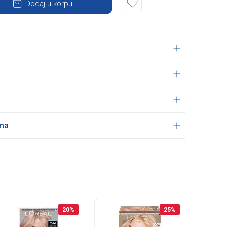
Dodaj u korpu
ama
20
%
25
%