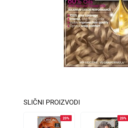
SLIČNI PROIZVODI
25
%
20
%
20
%