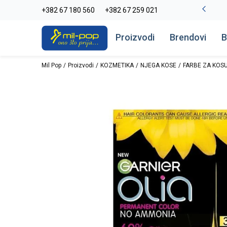
La Plage peškiri do -30%
+382 67 180 560
+382 67 259 021
Pogledaj više
Proizvodi
Brendovi
B
Mil Pop
Proizvodi
KOZMETIKA
NJEGA KOSE
FARBE ZA KOS