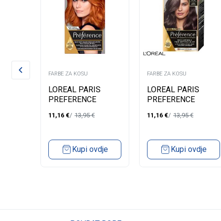
FARBE ZA KOSU
FARBE ZA KOSU
LOREAL PARIS
LOREAL PARIS
UDES
PREFERENCE
PREFERENCE
OWN
FARBA ZA KOSU-74
FARBA ZA KOSU-0.3
11,16
€
13,95
€
11,16
€
13,95
€
MANGO INTENSE
BRASILIA DARK
COOPER
BROWN
dje
Kupi ovdje
Kupi ovdje