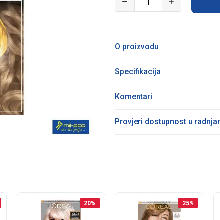
O proizvodu
Specifikacija
Komentari
Provjeri dostupnost u radnj
20
%
25
%