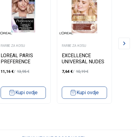
FARBE ZA KOSU
FARBE ZA KOSU
FARBE Z
LOREAL PARIS
EXCELLENCE
LOREA
PREFERENCE
UNIVERSAL NUDES
PREF
FARBA ZA KOSU-
10U UNIVERSAL
FARBA
11,16
€
13,95
€
7,64
€
10,19
€
11,16
€
9.12 SIBERIA VERY
LIGHTEST BLOND
8.12 
LIGHT BLONDE
BEIGE
Kupi ovdje
Kupi ovdje