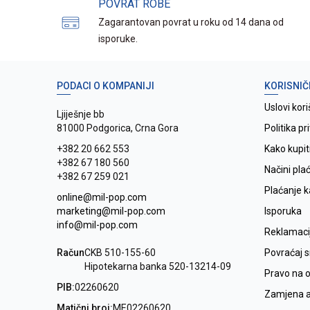
POVRAT ROBE
Zagarantovan povrat u roku od 14 dana od
isporuke.
PODACI O KOMPANIJI
KORISNIČ
Uslovi kori
Ljiješnje bb
81000 Podgorica, Crna Gora
Politika pr
+382 20 662 553
Kako kupit
+382 67 180 560
Načini pla
+382 67 259 021
Plaćanje 
online@mil-pop.com
marketing@mil-pop.com
Isporuka
info@mil-pop.com
Reklamaci
Račun
CKB 510-155-60
Povraćaj 
Hipotekarna banka 520-13214-09
Pravo na 
PIB:
02260620
Zamjena ar
Matični broj:
ME02260620