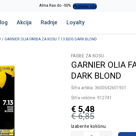
Alma Ras do -50%
Pogledaj više
log
Akcija
Radnje
Loyalty
U
GARNIER OLIA FARBA ZA KOSU 7.13 BEIG DARK BLOND
FARBE ZA KOSU
GARNIER OLIA F
DARK BLOND
Šifra artikla:
3600542601931
Šifra veličine:
912741
€
5,48
€
6,85
Izaberite količinu: