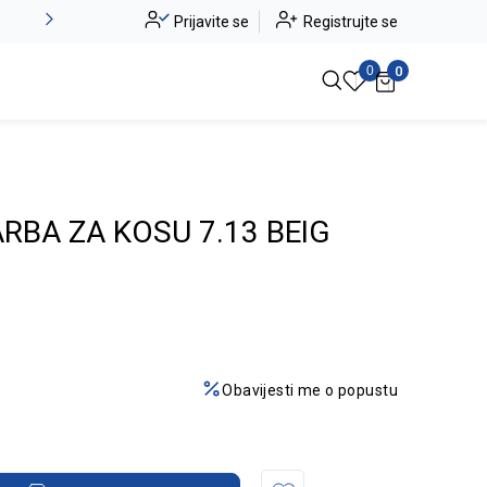
Novo u ponudi - Jadea
Prijavite se
Registrujte se
Pogledaj više
0
0
ARBA ZA KOSU 7.13 BEIG
Obavijesti me o popustu