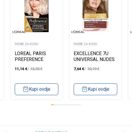
FARBE ZA KOSU
FARBE ZA KOSU
LOREAL PARIS
EXCELLENCE 7U
PREFERENCE
UNIVERSAL NUDES
FARBA ZA KOSU-
BLOND
11,16
€
13,95
€
7,64
€
10,19
€
10.21 STOCKHOLM
VERY LIGHT PEARL
BLONDE
Kupi ovdje
Kupi ovdje