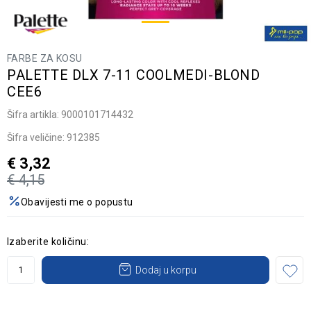
FARBE ZA KOSU
PALETTE DLX 7-11 COOLMEDI-BLOND
CEE6
Šifra artikla:
9000101714432
Šifra veličine:
912385
€
3,32
€
4,15
Obavijesti me o popustu
Izaberite količinu:
Dodaj u korpu