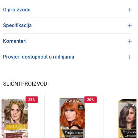
O proizvodu
Specifikacija
Komentari
Provjeri dostupnost u radnjama
SLIČNI PROIZVODI
25
%
20
%