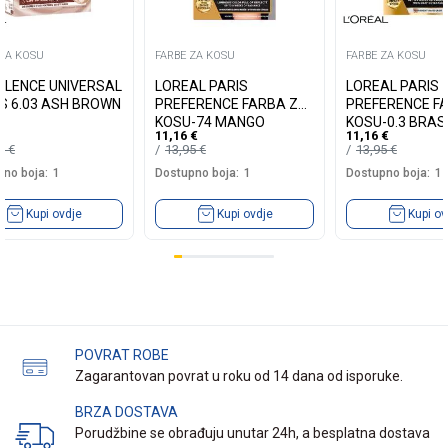
 ZA KOSU
FARBE ZA KOSU
FARBE ZA KOSU
LLENCE UNIVERSAL
LOREAL PARIS
LOREAL PARIS
S 6.03 ASH BROWN
PREFERENCE FARBA ZA
PREFERENCE F
KOSU-74 MANGO
KOSU-0.3 BRASI
11,16
€
11,16
€
INTENSE COOPER
DARK BROWN
19
€
13,95
€
13,95
€
no boja:
1
Dostupno boja:
1
Dostupno boja:
1
Kupi ovdje
Kupi ovdje
Kupi ov
POVRAT ROBE
Zagarantovan povrat u roku od 14 dana od isporuke.
BRZA DOSTAVA
Porudžbine se obrađuju unutar 24h, a besplatna dostava