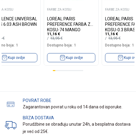
 ZA KOSU
FARBE ZA KOSU
FARBE ZA KOSU
LLENCE UNIVERSAL
LOREAL PARIS
LOREAL PARIS
S 6.03 ASH BROWN
PREFERENCE FARBA ZA
PREFERENCE F
KOSU-74 MANGO
KOSU-0.3 BRASI
11,16
€
11,16
€
INTENSE COOPER
DARK BROWN
19
€
13,95
€
13,95
€
no boja:
1
Dostupno boja:
1
Dostupno boja:
1
Kupi ovdje
Kupi ovdje
Kupi ov
POVRAT ROBE
Zagarantovan povrat u roku od 14 dana od isporuke.
BRZA DOSTAVA
Porudžbine se obrađuju unutar 24h, a besplatna dostava
je već od 25€.