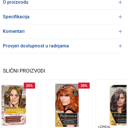
O proizvodu
Specifikacija
Komentari
Provjeri dostupnost u radnjama
SLIČNI PROIZVODI
25
%
20
%