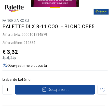
FARBE ZA KOSU
PALETTE DLX 8-11 COOL- BLOND CEE5
Šifra artikla:
9000101714579
Šifra veličine:
912384
€
3,32
€
4,15
Obavijesti me o popustu
Izaberite količinu:
Dodaj u korpu