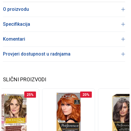
O proizvodu
Specifikacija
Komentari
Provjeri dostupnost u radnjama
SLIČNI PROIZVODI
25
%
20
%