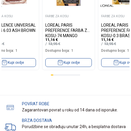
 ZA KOSU
FARBE ZA KOSU
FARBE ZA KOSU
LLENCE UNIVERSAL
LOREAL PARIS
LOREAL PARIS
S 6.03 ASH BROWN
PREFERENCE FARBA ZA
PREFERENCE F
KOSU-74 MANGO
KOSU-0.3 BRASI
11,16
€
11,16
€
INTENSE COOPER
DARK BROWN
19
€
13,95
€
13,95
€
no boja:
1
Dostupno boja:
1
Dostupno boja:
1
Kupi ovdje
Kupi ovdje
Kupi ov
POVRAT ROBE
Zagarantovan povrat u roku od 14 dana od isporuke.
BRZA DOSTAVA
Porudžbine se obrađuju unutar 24h, a besplatna dostava