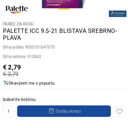
FARBE ZA KOSU
PALETTE ICC 9.5-21 BLISTAVA SREBRNO-
PLAVA
Šifra artikla:
9000101647075
Šifra veličine:
910062
€
2,79
€
3,79
Obavijesti me o popustu
Izaberite količinu:
Dodaj u korpu