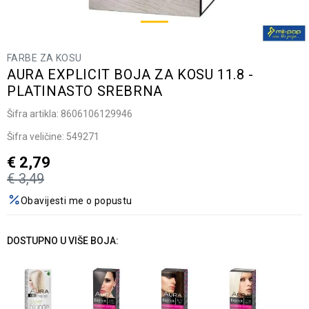
FARBE ZA KOSU
AURA EXPLICIT BOJA ZA KOSU 11.8 -
PLATINASTO SREBRNA
Šifra artikla:
8606106129946
Šifra veličine:
549271
€
2,79
€
3,49
Obavijesti me o popustu
DOSTUPNO U VIŠE BOJA: