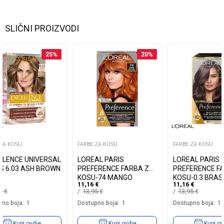
SLIČNI PROIZVODI
25
%
20
%
 ZA KOSU
FARBE ZA KOSU
FARBE ZA KOSU
LLENCE UNIVERSAL
LOREAL PARIS
LOREAL PARIS
S 6.03 ASH BROWN
PREFERENCE FARBA ZA
PREFERENCE F
KOSU-74 MANGO
KOSU-0.3 BRASI
11,16
€
11,16
€
INTENSE COOPER
DARK BROWN
19
€
13,95
€
13,95
€
no boja:
1
Dostupno boja:
1
Dostupno boja:
1
Kupi ovdje
Kupi ovdje
Kupi ov