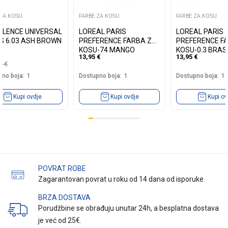
 ZA KOSU
FARBE ZA KOSU
FARBE ZA KOSU
LLENCE UNIVERSAL
LOREAL PARIS
LOREAL PARIS
S 6.03 ASH BROWN
PREFERENCE FARBA ZA
PREFERENCE F
KOSU-74 MANGO
KOSU-0.3 BRASI
13,95
€
13,95
€
INTENSE COOPER
DARK BROWN
19
€
no boja:
1
Dostupno boja:
1
Dostupno boja:
1
Kupi ovdje
Kupi ovdje
Kupi ov
POVRAT ROBE
Zagarantovan povrat u roku od 14 dana od isporuke.
BRZA DOSTAVA
Porudžbine se obrađuju unutar 24h, a besplatna dostava
je već od 25€.