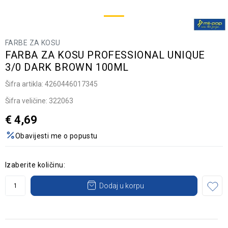
FARBE ZA KOSU
FARBA ZA KOSU PROFESSIONAL UNIQUE
3/0 DARK BROWN 100ML
Šifra artikla:
4260446017345
Šifra veličine:
322063
€
4,69
Obavijesti me o popustu
Izaberite količinu:
Dodaj u korpu