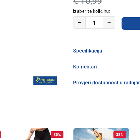
€
10,99
Izaberite količinu:
Specifikacija
Komentari
Provjeri dostupnost u radnj
35
%
38
%