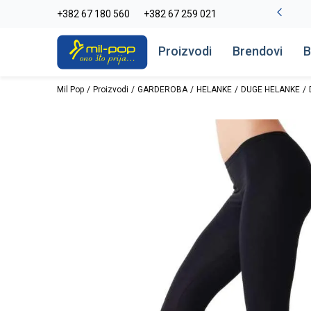
-20% na kompletan asortiman
+382 67 180 560
+382 67 259 021
Pogledaj više
Proizvodi
Brendovi
B
Mil Pop
Proizvodi
GARDEROBA
HELANKE
DUGE HELANKE