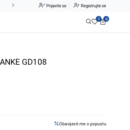
Alma Ras do -50%
Prijavite se
Registrujte se
Pogledaj više
0
0
ANKE GD108
Obavijesti me o popustu