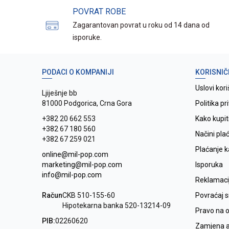
POVRAT ROBE
Zagarantovan povrat u roku od 14 dana od
isporuke.
PODACI O KOMPANIJI
KORISNIČ
Uslovi kori
Ljiješnje bb
81000 Podgorica, Crna Gora
Politika pr
+382 20 662 553
Kako kupit
+382 67 180 560
Načini pla
+382 67 259 021
Plaćanje 
online@mil-pop.com
marketing@mil-pop.com
Isporuka
info@mil-pop.com
Reklamaci
Račun
CKB 510-155-60
Povraćaj 
Hipotekarna banka 520-13214-09
Pravo na 
PIB:
02260620
Zamjena ar