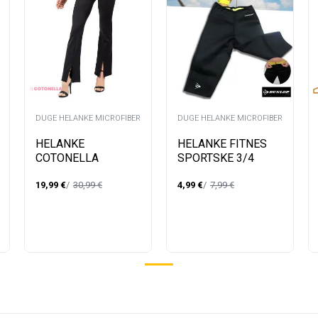
DUGE HELANKE MICROFIBER
DUGE HELANKE MICROFIBER
HELANKE
HELANKE FITNES
COTONELLA
SPORTSKE 3/4
GD453E301 NERO 3
62089200
19,99
€
30,99
€
4,99
€
7,99
€