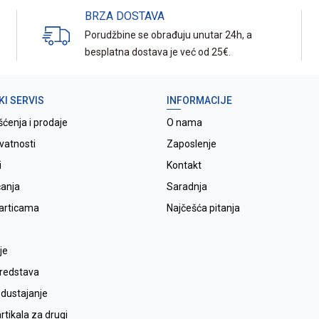
BRZA DOSTAVA
Porudžbine se obrađuju unutar 24h, a
besplatna dostava je već od 25€.
KI SERVIS
INFORMACIJE
šćenja i prodaje
O nama
ivatnosti
Zaposlenje
i
Kontakt
ćanja
Saradnja
karticama
Najčešća pitanja
je
sredstava
odustajanje
tikala za drugi