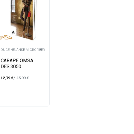
DUGE HELANKE MICROFIBER
ČARAPE OMSA
DES.3050
SMOOTH.HELANKE
12,79
€
15,99
€