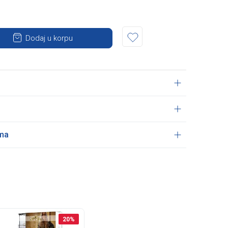
Dodaj u korpu
ama
20
%