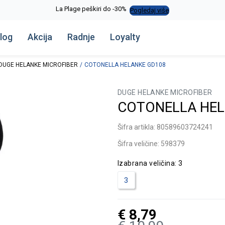
La Plage peškiri do -30%
Pogledaj više
log
Akcija
Radnje
Loyalty
DUGE HELANKE MICROFIBER
COTONELLA HELANKE GD108
DUGE HELANKE MICROFIBER
COTONELLA HEL
Šifra artikla:
80589603724241
Šifra veličine:
598379
Izabrana veličina:
3
3
€
8,79